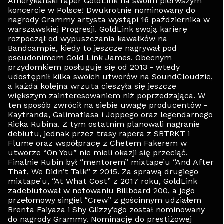
Amerykański raper GoldLink na swoim pierwszym
koncercie w Polsce! Dwukrotnie nominowany do
nagrody Grammy artysta wystąpi 16 października w
warszawskiej Progresji. GoldLink swoją karierę
rozpoczął od wypuszczania kawałków na
Bandcampie, kiedy to jeszcze nagrywał pod
pseudonimem Gold Link James. Obecnym
przydomkiem posługuje się od 2013 - wtedy
udostępnił kilka swoich utworów na SoundCloudzie,
a każda kolejna wrzuta cieszyła się jeszcze
większym zainteresowaniem niż poprzedzająca. W
ten sposób zwrócił na siebie uwagę producentów -
Kaytranda, Galimatiasa i Joppego oraz legendarnego
Ricka Rubina. Z tym ostatnim planowali nagranie
debiutu, jednak przez trasy rapera z SBTRKT i
Flume oraz współpracę z Chetem Fakerem w
utworze “On You” nie mieli okazji się przeciąć.
Finalnie Rubin był “mentorem” mixtape’u “And After
That, We Didn’t Talk” z 2015. Za sprawą drugiego
mixtape’u, “At What Cost” z 2017 roku, GoldLink
zadebiutował w notowaniu Billboard 200, a jego
przełomowy singiel “Crew” z gościnnym udziałem
Brenta Faiyaza i Shy Glizzy’ego został nominowany
do nagrody Grammy. Nominację do prestiżowej