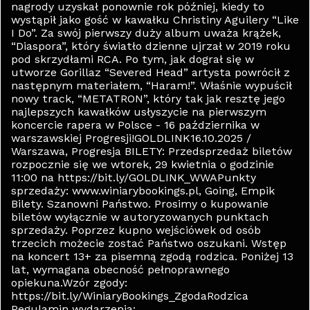
nagrody uzyskał ponownie rok później, kiedy to
wystąpił jako gość w kawałku Christiny Aguilery “Like
I Do”. Za swój pierwszy duży album uważa krążek,
“Diaspora”, który światło dzienne ujrzał w 2019 roku
pod skrzydłami RCA. Po tym, jak dograł się w
utworze Gorillaz “Severed Head” artysta powrócił z
następnym materiałem, “Haram!”. Właśnie wypuścił
nowy track, “METATRON”, który tak jak resztę jego
najlepszych kawałków usłyszycie na pierwszym
koncercie rapera w Polsce - 16 października w
warszawskiej Progresji!GOLDLINK16.10.2025 /
Warszawa, Progresja BILETY: Przedsprzedaż biletów
rozpocznie się we wtorek, 29 kwietnia o godzinie
11:00 na https://bit.ly/GOLDLINK_WWAPunkty
sprzedaży: www.winiarybookings.pl, Going, Empik
Bilety. Szanowni Państwo. Prosimy o kupowanie
biletów wyłącznie w autoryzowanych punktach
sprzedaży. Poprzez kupno wejściówek od osób
trzecich możecie zostać Państwo oszukani. Wstęp
na koncert 13+ za pisemną zgodą rodzica. Poniżej 13
lat, wymagana obecność pełnoprawnego
opiekuna.Wzór zgody:
https://bit.ly/WiniaryBookings_ZgodaRodzica
Regulamin wydarzenia: