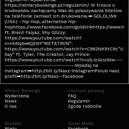
https://winiarybookings.pl/regulamin/ W trosce o
środowisko zachęcamy Was do pokazywania biletów
na telefonie zamiast ich drukowania.➡ GOLDLINK
(USA) - hip-hop, alternative hip-
hophttps://www.facebook.com/goldlinkhttps://www.ins
ft. Brent Faiyaz, Shy Glizzy:
https://www.youtube.com/watch?
v=nhNqbe6QENY”METATRON”:
https://www.youtube.com/watch?v=C962NKRtC9c”U
Say” ft. Tyler, The Creator, Jay Prince:
https://www.youtube.com/watch?v=olLlcGnziNw----
-----------------------------------Wpadaj na
Instagram➡http://bit.ly/Nasz-instagramPolub nasz
profil➡http://bit.ly/Nasz--Facebook
Winiary Bookings
Centrum pomocy
Wydarzenia
FAQ
News
Regulamin
O nas
Zgoda rodziców
Kontakt
Social Media
Bilety
Facebook