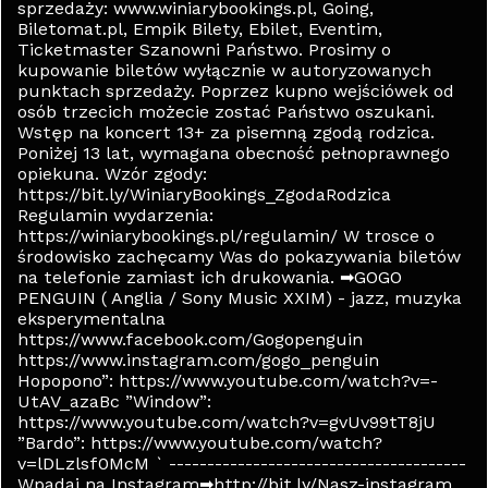
sprzedaży: www.winiarybookings.pl, Going,
Biletomat.pl, Empik Bilety, Ebilet, Eventim,
Ticketmaster Szanowni Państwo. Prosimy o
kupowanie biletów wyłącznie w autoryzowanych
punktach sprzedaży. Poprzez kupno wejściówek od
osób trzecich możecie zostać Państwo oszukani.
Wstęp na koncert 13+ za pisemną zgodą rodzica.
Poniżej 13 lat, wymagana obecność pełnoprawnego
opiekuna. Wzór zgody:
https://bit.ly/WiniaryBookings_ZgodaRodzica
Regulamin wydarzenia:
https://winiarybookings.pl/regulamin/ W trosce o
środowisko zachęcamy Was do pokazywania biletów
na telefonie zamiast ich drukowania. ➡GOGO
PENGUIN ( Anglia / Sony Music XXIM) - jazz, muzyka
eksperymentalna
https://www.facebook.com/Gogopenguin
https://www.instagram.com/gogo_penguin
Hopopono”: https://www.youtube.com/watch?v=-
UtAV_azaBc ”Window”:
https://www.youtube.com/watch?v=gvUv99tT8jU
”Bardo”: https://www.youtube.com/watch?
v=lDLzlsf0McM ` ---------------------------------------
Wpadaj na Instagram➡http://bit.ly/Nasz-instagram