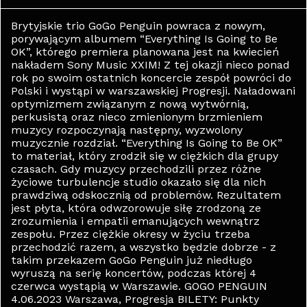
Brytyjskie trio GoGo Penguin powraca z nowym,
porywającym albumem “Everything Is Going to Be
OK”, którego premiera planowana jest na kwiecień
nakładem Sony Music XXIM! Z tej okazji nieco ponad
rok po swoim ostatnich koncercie zespół powróci do
Polski i wystąpi w warszawskiej Progresji. Naładowani
optymizmem związanym z nową wytwórnią,
perkusistą oraz nieco zmienionym brzmieniem
muzycy rozpoczynają następny, wyzwolony
muzycznie rozdział. “Everything Is Going to Be OK”
to materiał, który zrodził się w ciężkich dla grupy
czasach. Gdy muzycy przechodzili przez różne
życiowe turbulencje studio okazało się dla nich
prawdziwą odskocznią od problemów. Rezultatem
jest płyta, która odwzorowuje siłę zrodzoną ze
zrozumienia i empatii emanujących wewnątrz
zespołu. Przez ciężkie okresy w życiu trzeba
przechodzić razem, a wszystko będzie dobrze - z
takim przekazem GoGo Penguin już niedługo
wyruszą na serię koncertów, podczas której 4
czerwca wystąpią w Warszawie. GOGO PENGUIN
4.06.2023 Warszawa, Progresja BILETY: Punkty