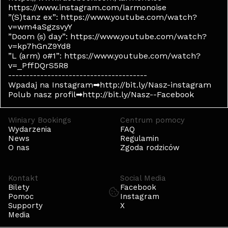
https://www.instagram.com/larmonoise
”(S)tanz ex”: https://www.youtube.com/watch?
v=wm4aSgzsvyY
”Doom (s) day”: https://www.youtube.com/watch?
v=kp7hGnZ9Yd8
”L (arm) o#1”: https://www.youtube.com/watch?
v=_PffDQrS5R8
---------------------------------------
Wpadaj na Instagram➡http://bit.ly/Nasz-instagram
Polub nasz profil➡http://bit.ly/Nasz--Facebook
Winiary Bookings
Centrum pomocy
Wydarzenia
FAQ
News
Regulamin
O nas
Zgoda rodziców
Kontakt
Social Media
Bilety
Facebook
Pomoc
Instagram
Supporty
X
Media