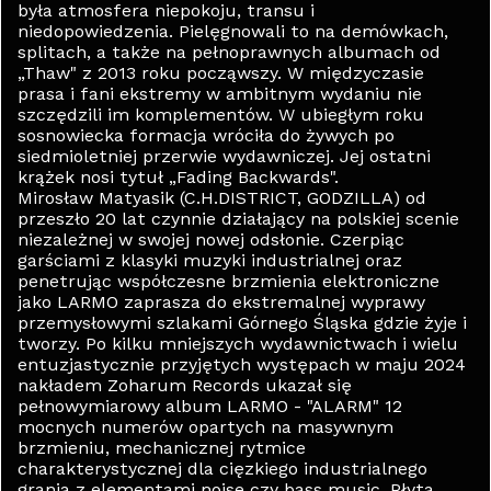
była atmosfera niepokoju, transu i
niedopowiedzenia. Pielęgnowali to na demówkach,
splitach, a także na pełnoprawnych albumach od
„Thaw" z 2013 roku począwszy. W międzyczasie
prasa i fani ekstremy w ambitnym wydaniu nie
szczędzili im komplementów. W ubiegłym roku
sosnowiecka formacja wróciła do żywych po
siedmioletniej przerwie wydawniczej. Jej ostatni
krążek nosi tytuł „Fading Backwards".
Mirosław Matyasik (C.H.DISTRICT, GODZILLA) od
przeszło 20 lat czynnie działający na polskiej scenie
niezależnej w swojej nowej odsłonie. Czerpiąc
garściami z klasyki muzyki industrialnej oraz
penetrując współczesne brzmienia elektroniczne
jako LARMO zaprasza do ekstremalnej wyprawy
przemysłowymi szlakami Górnego Śląska gdzie żyje i
tworzy. Po kilku mniejszych wydawnictwach i wielu
entuzjastycznie przyjętych występach w maju 2024
nakładem Zoharum Records ukazał się
pełnowymiarowy album LARMO - "ALARM" 12
mocnych numerów opartych na masywnym
brzmieniu, mechanicznej rytmice
charakterystycznej dla cięzkiego industrialnego
grania z elementami noise czy bass music. Płyta