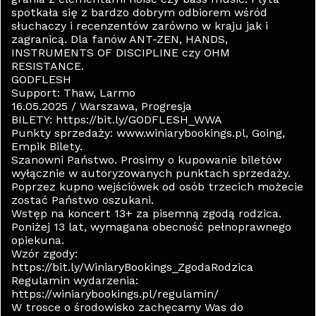
spotkała się z bardzo dobrym odbiorem wśród
słuchaczy i recenzentów zarówno w kraju jak i
zagranicą. Dla fanów ANT-ZEN, HANDS,
INSTRUMENTS OF DISCIPLINE czy OHM
RESISTANCE.
GODFLESH
Support: Thaw, Larmo
16.05.2025 / Warszawa, Progresja
BILETY: https://bit.ly/GODFLESH_WWA
Punkty sprzedaży: www.winiarybookings.pl, Going,
Empik Bilety.
Szanowni Państwo. Prosimy o kupowanie biletów
wyłącznie w autoryzowanych punktach sprzedaży.
Poprzez kupno wejściówek od osób trzecich możecie
zostać Państwo oszukani.
Wstęp na koncert 13+ za pisemną zgodą rodzica.
Poniżej 13 lat, wymagana obecność pełnoprawnego
opiekuna.
Wzór zgody:
https://bit.ly/WiniaryBookings_ZgodaRodzica
Regulamin wydarzenia:
https://winiarybookings.pl/regulamin/
W trosce o środowisko zachęcamy Was do