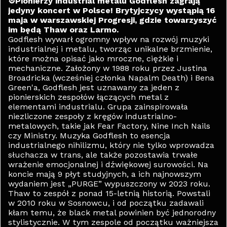
⚙Pionierzy industrial metalu Godflesh zagrają
jedyny koncert w Polsce! Brytyjczycy wystąpią 16
maja w warszawskiej Progresji, gdzie towarzyszyć
im będą Thaw oraz Larmo.
Godflesh wywarł ogromny wpływ na rozwój muzyki
industrialnej i metalu, tworząc unikalne brzmienie,
które można opisać jako mroczne, ciężkie i
mechaniczne. Założony w 1988 roku przez Justina
Broadricka (wcześniej członka Napalm Death) i Bena
Green'a, Godflesh jest uznawany za jeden z
pionierskich zespołów łączących metal z
elementami industrialu. Grupa zainspirowała
niezliczone zespoły z kręgów industrialno-
metalowych, takie jak Fear Factory, Nine Inch Nails
czy Ministry. Muzyka Godflesh to esencja
industrialnego nihilizmu, który nie tylko wprowadza
słuchacza w trans, ale także pozostawia trwałe
wrażenie emocjonalnej i dźwiękowej surowości. Na
koncie mają 9 płyt studyjnych, a ich najnowszym
wydaniem jest „PURGE” wypuszczony w 2023 roku.
Thaw to zespół z ponad 15-letnią historią. Powstali
w 2010 roku w Sosnowcu, i od początku zadawali
kłam temu, że black metal powinien być jednorodny
stylistycznie. W tym zespole od początku ważniejsza