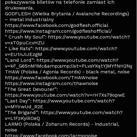
pokazywania biletów na telefonie zamiast ich
drukowania.
GODFLESH (Wielka Brytania / Avalanche Recordings)
– metal industrialny
https://www.facebook.com/godflesh.official
https://www.instagram.com/godfleshofficial/
” Crush My Soul”: https://www.youtube.com/watch?
v=xT0puCcvHZU
” Like Rats”: https://www.youtube.com/watch?
v=EU1nJIJEzgM
”Land Lord”: https://www.youtube.com/watch?
v=kF_G65nM1Mc&amp;amp;list=PLvsYXqtYjMYfNH2Ng
THAW (Polska / Agonia Records) - black metal, noise
https://www.facebook.com/THAWnoise
https://www.instagram.com/thawnoise
”The Great Devourer”:
https://www.youtube.com/watch?v=rH7Xs79opwE
”Last Day”: https://www.youtube.com/watch?
v=MYirwUd_R2E
”The Brigand”: https://www.youtube.com/watch?
v=L1FzKyiXOeQ
LARMO (Polska / Zoharum Records) - industrial,
noise
https://www.facebook.com/larmonoise