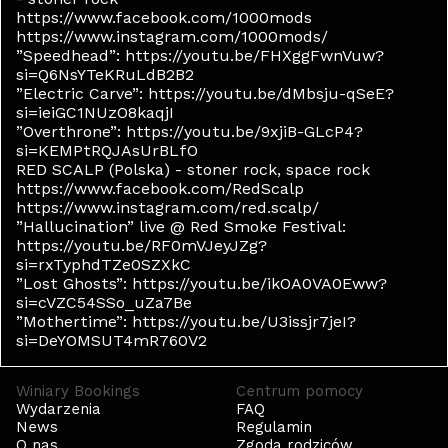
https://www.facebook.com/1000mods
https://www.instagram.com/1000mods/
”Speedhead”: https://youtu.be/FHXggFwnVuw?
si=Q6NsYTeKRuLdB2B2
”Electric Carve”: https://youtu.be/dMbsju-qSeE?
si=ieiGC1NUzO8kaqjI
”Overthrone”: https://youtu.be/9xjiB-GLcP4?
si=KEMPtRQJAsUrBLfO
RED SCALP (Polska) - stoner rock, space rock
https://www.facebook.com/RedScalp
https://www.instagram.com/red.scalp/
”Hallucination” live @ Red Smoke Festival:
https://youtu.be/RF0mVJeyJZg?
si=rxTyphdTZe0SZXkC
”Lost Ghosts”: https://youtu.be/ikOA0VA0Eww?
si=cVZC54SSo_uZa7Be
”Mothertime”: https://youtu.be/U3issjr7jeI?
si=DeYOMSUT4mR760V2
Winiary Bookings
Centrum pomocy
Wydarzenia
FAQ
News
Regulamin
O nas
Zgoda rodziców