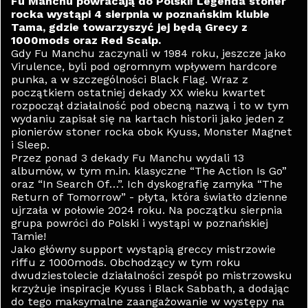
Fu Manchu powracają do Polski! Legenda stoner
rocka wystąpi 4 sierpnia w poznańskim klubie
Tama, gdzie towarzyszyć jej będą Grecy z
1000mods oraz Red Scalp.
Gdy Fu Manchu zaczynali w 1984 roku, jeszcze jako
Virulence, byli pod ogromnym wpływem hardcore
punka, a w szczególności Black Flag. Wraz z
początkiem ostatniej dekady XX wieku kwartet
rozpoczął działalność pod obecną nazwą i to w tym
wydaniu zapisał się na kartach historii jako jeden z
pionierów stoner rocka obok Kyuss, Monster Magnet
i Sleep.
Przez ponad 3 dekady Fu Manchu wydali 13
albumów, w tym m.in. klasyczne “The Action Is Go”
oraz “In Search Of…”. Ich dyskografię zamyka “The
Return of Tomorrow” - płyta, która światło dzienne
ujrzała w połowie 2024 roku. Na początku sierpnia
grupa powróci do Polski i wystąpi w poznańskiej
Tamie!
Jako główny support wystąpią greccy mistrzowie
riffu z 1000mods. Obchodzący w tym roku
dwudziestolecie działalności zespół po mistrzowsku
krzyżuje inspiracje Kyuss i Black Sabbath, a dodając
do tego maksymalne zaangażowanie w występy na