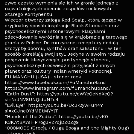
żywo często wymienia się ich w gronie jednego z
najważniejszych obecnie zespołów rockowych
Starego Kontynentu.
Wieczór otworzy załoga Red Scalp, która łącząc w
oryginalny sposób inspiracje Black Stabbath oraz
psychodelicznymi i stonerowymi klasykami
zdecydowanie wyróżnia się w krajobrazie gitarowego
grania w Polsce. Do muzycznej receptury dodają
szczyptę doomu, synthów oraz saksofonu i w ten
sposób określają swój styl. Jedyne w swoim rodzaju
połączenie klasycznego, pustynnego stonera,
psychodelicznych odwiedzin przyjaciół z innych
planet oraz kultury Indian Ameryki Północnej.
FU MANCHU (USA) - stoner rock
https://www.facebook.com/FuManchuBand
https://www.instagram.com/fumanchuband/
”Eatin Dust”: https://youtu.be/cWYeQeNdXeQ?
si=NrJNV8UNQiduNTc4
”Evil Eye”: https://youtu.be/UcJ-2ywFun4?
si=xCJneOYdMBtMYYlT
”Hands of the Zodiac”: https://youtu.be/vK0-
K3KAtBA?si=P7ogJVZYdjDZ0Zg9
1000MODS (Grecja / Ouga Booga and the Mighty Oug)
- stoner rock