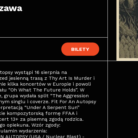
szawa
BILETY
opsy wystąpi 16 sierpnia na
ed jesienną trasą z Thy Art Is Murder i
e kilka koncertów w Europie i powoli
iału “Oh What The Future Holds”. W
e, grupa wydała split “The Aggression
nym singlu i coverze. Fit For An Autopsy
terpretacją “Under A Serpent Sun”
cie kompozytorską formę FFAA i
cert 13+ za pisemną zgodą rodzica.
go opiekuna. Wzór zgody:
gulamin wydarzenia:
AN AUTOPSY (USA / Nuclear Blast) -