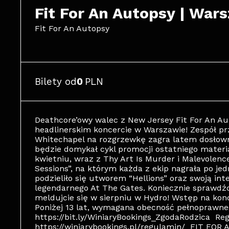
Fit For An Autopsy | War
Fit For An Autopsy
Bilety od
0
PLN
Deathcore’owy walec z New Jersey Fit For An Aut
headlinerskim koncercie w Warszawie! Zespół prz
Whitechapel na rozgrzewkę zagra latem dosłowni
będzie domykał cykl promocji ostatniego mater
kwietniu, wraz z Thy Art Is Murder i Malevolenc
Sessions”, na którym każda z ekip nagrała po jed
podzieliło się utworem “Hellions” oraz swoją in
legendarnego At The Gates. Koniecznie sprawdź
meldujcie się w sierpniu w Hydro! Wstęp na kon
Poniżej 13 lat, wymagana obecność pełnoprawne
https://bit.ly/WiniaryBookings_ZgodaRodzica Re
https://winiarybookings.pl/regulamin/ FIT FOR 