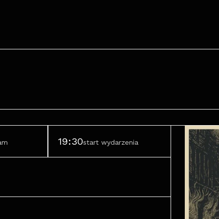
19:30
ram
start wydarzenia