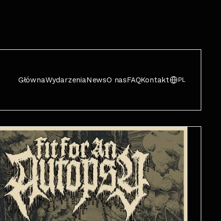
Główna
Wydarzenia
News
O nas
FAQ
Kontakt
PL