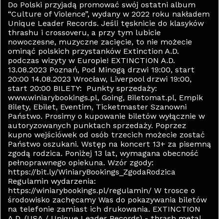
Do Polski przyjadą promować swój ostatni album
“Culture of Violence”, wydany w 2022 roku nakładem
Unique Leader Records. Jeśli tęsknicie do klasyków
thrashu i crossoveru, a przy tym lubicie
nowoczesne, muzyczne zacięcie, to nie możecie
ominąć polskich przystanków Extinction A.D.
podczas wizyty w Europie! EXTINCTION A.D.
13.08.2023 Poznań, Pod Minogą drzwi 19:00, start
20:00 14.08.2023 Wrocław, Liverpool drzwi 19:00,
start 20:00 BILETY: Punkty sprzedaży:
www.winiarybookings.pl, Going, Biletomat.pl, Empik
Bilety, Ebilet, Eventim, Ticketmaster Szanowni
Państwo. Prosimy o kupowanie biletów wyłącznie w
autoryzowanych punktach sprzedaży. Poprzez
kupno wejściówek od osób trzecich możecie zostać
Państwo oszukani. Wstęp na koncert 13+ za pisemną
zgodą rodzica. Poniżej 13 lat, wymagana obecność
pełnoprawnego opiekuna. Wzór zgody:
https://bit.ly/WiniaryBookings_ZgodaRodzica
Regulamin wydarzenia:
https://winiarybookings.pl/regulamin/ W trosce o
środowisko zachęcamy Was do pokazywania biletów
na telefonie zamiast ich drukowania. EXTINCTION
A.D. (USA / Unique Leader Records) - thrash metal,