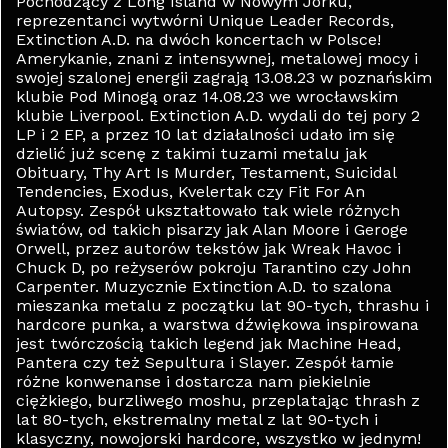
Pochodzący z Long Island w Nowym Jorku,
reprezentanci wytwórni Unique Leader Records,
Extinction A.D. na dwóch koncertach w Polsce!
Amerykanie, znani z intensywnej, metalowej mocy i
swojej szalonej energii zagrają 13.08.23 w poznańskim
klubie Pod Minogą oraz 14.08.23 we wrocławskim
klubie Liverpool. Extinction A.D. wydali do tej pory 2
LP i 2 EP, a przez 10 lat działalności udało im się
dzielić już scenę z takimi tuzami metalu jak
Obituary, Thy Art Is Murder, Testament, Suicidal
Tendencies, Exodus, Kvelertak czy Fit For An
Autopsy. Zespół ukształtowało tak wiele różnych
światów, od takich pisarzy jak Alan Moore i Geroge
Orwell, przez autorów tekstów jak Wreak Havoc i
Chuck D, po reżyserów pokroju Tarantino czy John
Carpenter. Muzycznie Extinction A.D. to szalona
mieszanka metalu z początku lat 90-tych, thrashu i
hardcore punka, a warstwa dźwiękowa inspirowana
jest twórczością takich legend jak Machine Head,
Pantera czy też Sepultura i Slayer. Zespół łamie
różne konwenanse i dostarcza nam piekielnie
ciężkiego, burzliwego moshu, przeplatając thrash z
lat 80-tych, ekstremalny metal z lat 90-tych i
klasyczny, nowojorski hardcore, wszystko w jednym!