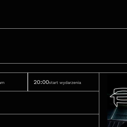
20:00
ram
start wydarzenia