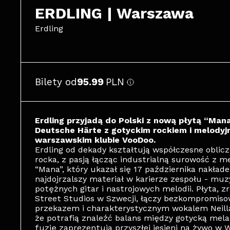
ERDLING | Warszawa
Erdling
Bilety od
95.99
PLN
Erdling przyjadą do Polski z nową płytą “Man
Deutsche Härte z gotyckim rockiem i melodyj
warszawskim klubie VooDoo.
Erdling od dekady kształtują współczesne oblicz
rocka, z pasją łącząc industrialną surowość z m
“Mana”, który ukazał się 17 października nakład
najdojrzalszy materiał w karierze zespołu - muz
potężnych gitar i nastrojowych melodii. Płyta,
Street Studios w Szwecji, łączy bezkompromiso
przekazem i charakterystycznym wokalem Neilla 
że potrafią znaleźć balans między gotycką melan
fuzję zaprezentują przyszłej jesieni na żywo w 