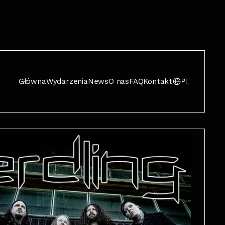
Główna
Wydarzenia
News
O nas
FAQ
Kontakt
PL