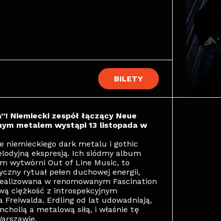
BILETY
a”! Niemiecki zespół łączący Neue
nym metalem wystąpi 13 listopada w
e niemieckiego dark metalu i gothic
elodyjną ekspresją. Ich siódmy album
em wytwórni Out of Line Music, to
yczny rytuał pełen duchowej energii,
 zrealizowana w renomowanym Fascination
wą ciężkość z introspekcyjnym
Freiwalda. Erdling od lat udowadniają,
cholią a metalową siłą, i właśnie tę
Warszawie.