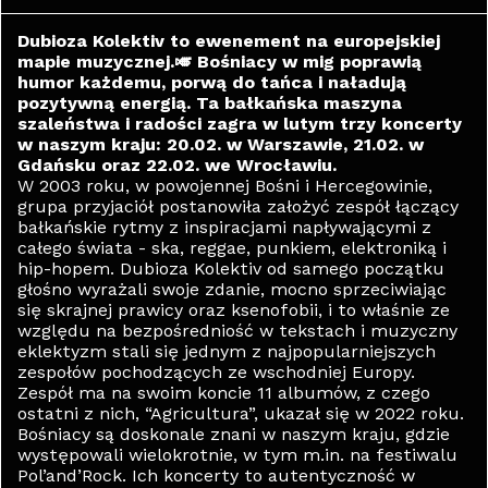
Dubioza Kolektiv to ewenement na europejskiej
mapie muzycznej.🎺 Bośniacy w mig poprawią
humor każdemu, porwą do tańca i naładują
pozytywną energią. Ta bałkańska maszyna
szaleństwa i radości zagra w lutym trzy koncerty
w naszym kraju: 20.02. w Warszawie, 21.02. w
Gdańsku oraz 22.02. we Wrocławiu.
W 2003 roku, w powojennej Bośni i Hercegowinie,
grupa przyjaciół postanowiła założyć zespół łączący
bałkańskie rytmy z inspiracjami napływającymi z
całego świata - ska, reggae, punkiem, elektroniką i
hip-hopem. Dubioza Kolektiv od samego początku
głośno wyrażali swoje zdanie, mocno sprzeciwiając
się skrajnej prawicy oraz ksenofobii, i to właśnie ze
względu na bezpośredniość w tekstach i muzyczny
eklektyzm stali się jednym z najpopularniejszych
zespołów pochodzących ze wschodniej Europy.
Zespół ma na swoim koncie 11 albumów, z czego
ostatni z nich, “Agricultura”, ukazał się w 2022 roku.
Bośniacy są doskonale znani w naszym kraju, gdzie
występowali wielokrotnie, w tym m.in. na festiwalu
Pol’and’Rock. Ich koncerty to autentyczność w