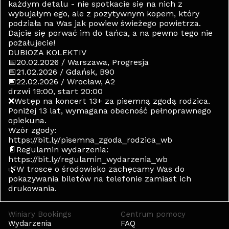
każdym detalu - nie spotkacie się na nich z
wybujałym ego, ale z pozytywnym kopem, który
podziała na Was jak powiew świeżego powietrza.
Dajcie się porwać im do tańca, a na pewno tego nie
pożałujecie!
DUBIOZA KOLEKTIV
📅20.02.2026 / Warszawa, Progresja
📅21.02.2026 / Gdańsk, B90
📅22.02.2026 / Wrocław, A2
drzwi 19:00, start 20:00
❌Wstęp na koncert 13+ za pisemną zgodą rodzica.
Poniżej 13 lat, wymagana obecność pełnoprawnego
opiekuna.
Wzór zgody:
https://bit.ly/pisemna_zgoda_rodzica_wb
📄Regulamin wydarzenia:
https://bit.ly/regulamin_wydarzenia_wb
🌿W trosce o środowisko zachęcamy Was do
pokazywania biletów na telefonie zamiast ich
drukowania.
Winiary Bookings
Centrum pomocy
Wydarzenia
FAQ