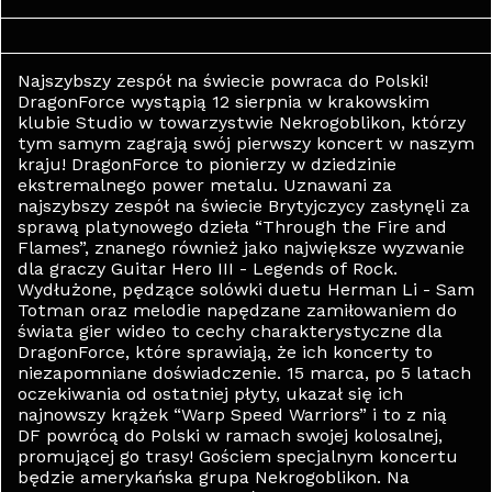
Najszybszy zespół na świecie powraca do Polski!
DragonForce wystąpią 12 sierpnia w krakowskim
klubie Studio w towarzystwie Nekrogoblikon, którzy
tym samym zagrają swój pierwszy koncert w naszym
kraju! DragonForce to pionierzy w dziedzinie
ekstremalnego power metalu. Uznawani za
najszybszy zespół na świecie Brytyjczycy zasłynęli za
sprawą platynowego dzieła “Through the Fire and
Flames”, znanego również jako największe wyzwanie
dla graczy Guitar Hero III - Legends of Rock.
Wydłużone, pędzące solówki duetu Herman Li - Sam
Totman oraz melodie napędzane zamiłowaniem do
świata gier wideo to cechy charakterystyczne dla
DragonForce, które sprawiają, że ich koncerty to
niezapomniane doświadczenie. 15 marca, po 5 latach
oczekiwania od ostatniej płyty, ukazał się ich
najnowszy krążek “Warp Speed Warriors” i to z nią
DF powrócą do Polski w ramach swojej kolosalnej,
promującej go trasy! Gościem specjalnym koncertu
będzie amerykańska grupa Nekrogoblikon. Na