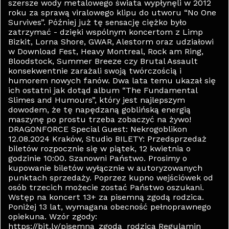
szersze wody metalowego świata wypłynęli w 2012
roku za sprawą viralowego klipu do utworu “No One
Survives”. Później już tę sensację ciężko było
zatrzymać - dzięki wspólnym koncertom z Limp
Bizkit, Lorna Shore, GWAR, Alestorm oraz udziałowi
w Download Fest, Heavy Montreal, Rock am Ring,
Bloodstock, Summer Breeze czy Brutal Assault
konsekwentnie zarażali swoją twórczością i
humorem nowych fanów. Dwa lata temu ukazał się
ich ostatni jak dotąd album “The Fundamental
Slimes and Humours”, który jest najlepszym
dowodem, że tę napędzaną goblińską energią
maszynę po prostu trzeba zobaczyć na żywo!
DRAGONFORCE Special Guest: Nekrogoblikon
12.08.2024 Kraków, Studio BILETY: Przedsprzedaż
biletów rozpocznie się w piątek, 12 kwietnia o
godzinie 10:00. Szanowni Państwo. Prosimy o
kupowanie biletów wyłącznie w autoryzowanych
punktach sprzedaży. Poprzez kupno wejściówek od
osób trzecich możecie zostać Państwo oszukani.
Wstęp na koncert 13+ za pisemną zgodą rodzica.
Poniżej 13 lat, wymagana obecność pełnoprawnego
opiekuna. Wzór zgody:
https://bit.ly/pisemna_zgoda_rodzica Regulamin