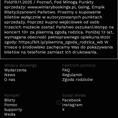
Fold19.11.2025 / Poznań, Pod Minogą Punkty
sprzedaży: www.winiarybookings.pl, Going, Empik
Bilety.Szanowni Państwo. Prosimy o kupowanie
biletów wyłącznie w autoryzowanych punktach
sprzedaży. Poprzez kupno wejściówek od osób
trzecich możecie zostać Państwo oszukani.Wstęp na
koncert 13+ za pisemną zgodą rodzica. Poniżej 13 lat,
wymagana obecność pełnoprawnego opiekuna.Wzór
zgody: https://bit.ly/pisemna_zgoda_rodzica_wb W
trosce o środowisko zachęcamy Was do pokazywania
biletów na telefonie zamiast ich drukowania.
Winiary Bookings
Centrum pomocy
Wydarzenia
FAQ
News
Regulamin
O nas
Zgoda rodziców
Kontakt
Social Media
Bilety
Facebook
Pomoc
Instagram
Supporty
X
Media