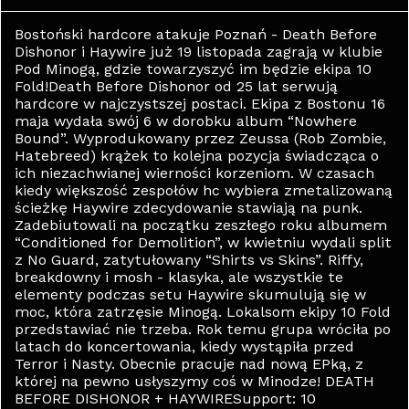
Bostoński hardcore atakuje Poznań - Death Before
Dishonor i Haywire już 19 listopada zagrają w klubie
Pod Minogą, gdzie towarzyszyć im będzie ekipa 10
Fold!Death Before Dishonor od 25 lat serwują
hardcore w najczystszej postaci. Ekipa z Bostonu 16
maja wydała swój 6 w dorobku album “Nowhere
Bound”. Wyprodukowany przez Zeussa (Rob Zombie,
Hatebreed) krążek to kolejna pozycja świadcząca o
ich niezachwianej wierności korzeniom. W czasach
kiedy większość zespołów hc wybiera zmetalizowaną
ścieżkę Haywire zdecydowanie stawiają na punk.
Zadebiutowali na początku zeszłego roku albumem
“Conditioned for Demolition”, w kwietniu wydali split
z No Guard, zatytułowany “Shirts vs Skins”. Riffy,
breakdowny i mosh - klasyka, ale wszystkie te
elementy podczas setu Haywire skumulują się w
moc, która zatrzęsie Minogą. Lokalsom ekipy 10 Fold
przedstawiać nie trzeba. Rok temu grupa wróciła po
latach do koncertowania, kiedy wystąpiła przed
Terror i Nasty. Obecnie pracuje nad nową EPką, z
której na pewno usłyszymy coś w Minodze! DEATH
BEFORE DISHONOR + HAYWIRESupport: 10