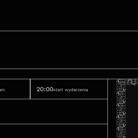
20:00
ram
start wydarzenia