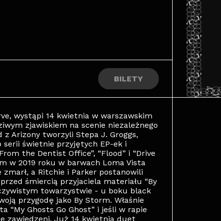
BILETY
erve, wystąpi 14 kwietnia w warszawskim
dziwym zjawiskiem na scenie niezależnego
 z Arizony tworzyli Stepa J. Groggs,
 serii świetnie przyjętych EP-ek i
om the Dentist Office”, “Flood” i “Drive
lbum w 2019 roku w barwach Loma Vista
zmarł, a Ritchie i Parker postanowili
rzed śmiercią przyjaciela materiału “By
oczywistym towarzystwie - u boku black
woją przygodę jako By Storm. Właśnie
a “My Ghosts Go Ghost” i jeśli w rapie
ie zawiedzeni. Już 14 kwietnia duet