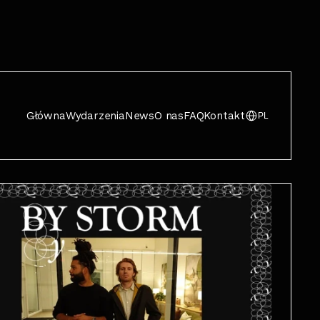
Główna
Wydarzenia
News
O nas
FAQ
Kontakt
PL