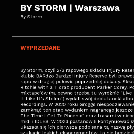
BY STORM | Warszawa
By Storm
WYPRZEDANE
By Storm, czyli 2/3 rapowego składu Injury Res
klubie BARdzo Bardzo! Injury Reserve byli praw
rapu w drugiej połowie poprzedniej dekady. Skład
Ritchie with a T oraz producent Parker Corey. Po
mixtape'ów (na pewno trzeba tu wyróżnić “Live Fr
It Like It’s Stolen”) wydali swój debiutancki a
Recordings. W 2020 roku Groggs niespodziewanie 
zamknąć ten etap wydaniem nagranego jeszcze p
The Time I Get To Phoenix” oraz trasami w nie
midi i IDLES. W 2023 postanowili kontynuować s
ukazała się ich pierwsza podpisana tą nazwą płyt
szukacie lekkich eksperymentów, to nie będziec