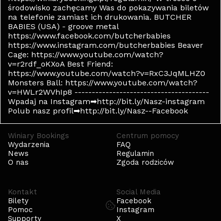
środowisko zachęcamy Was do pokazywania biletów
na telefonie zamiast ich drukowania. BUTCHER
BABIES (USA) - groove metal
https://www.facebook.com/butcherbabies
https://www.instagram.com/butcherbabies Beaver
Cage: https://www.youtube.com/watch?
v=r2rdf_oKXoA Best Friend:
https://www.youtube.com/watch?v=RxC3JqMLHZ0
Monsters Ball: https://www.youtube.com/watch?
v=HWLr2WVhIp8 ---------------------------------------
Wpadaj na Instagram➡http://bit.ly/Nasz-instagram
Polub nasz profil➡http://bit.ly/Nasz--Facebook
Winiary Bookings
Centrum pomocy
Wydarzenia
FAQ
News
Regulamin
O nas
Zgoda rodziców
Kontakt
Social Media
Bilety
Facebook
Pomoc
Instagram
Supporty
X