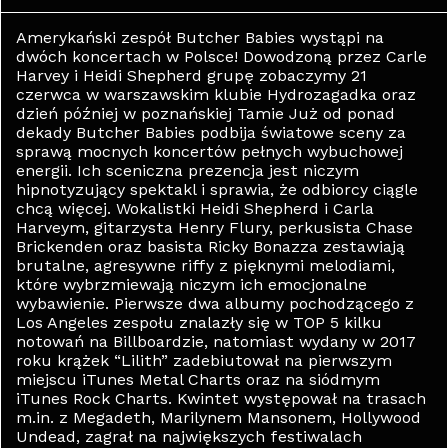
Amerykański zespół Butcher Babies wystąpi na
dwóch koncertach w Polsce! Dowodzoną przez Carle
Harvey i Heidi Shepherd grupę zobaczymy 21
czerwca w warszawskim klubie Hydrozagadka oraz
dzień później w poznańskiej Tamie Już od ponad
dekady Butcher Babies podbija światowe sceny za
sprawą mocnych koncertów pełnych wybuchowej
energii. Ich sceniczna prezencja jest niczym
hipnotyzujący spektakl i sprawia, że odbiorcy ciągle
chcą więcej. Wokalistki Heidi Shepherd i Carla
Harveym, gitarzysta Henry Flury, perkusista Chase
Brickenden oraz basista Ricky Bonazza zestawiają
brutalne, agresywne riffy z pięknymi melodiami,
które wybrzmiewają niczym ich emocjonalne
wybawienie. Pierwsze dwa albumy pochodzącego z
Los Angeles zespołu znalazły się w TOP 5 kilku
notowań na Billboardzie, natomiast wydany w 2017
roku krążek “Lilith” zadebiutował na pierwszym
miejscu iTunes Metal Charts oraz na siódmym
iTunes Rock Charts. Kwintet występował na trasach
m.in. z Megadeth, Marilynem Mansonem, Hollywood
Undead, zagrał na największych festiwalach