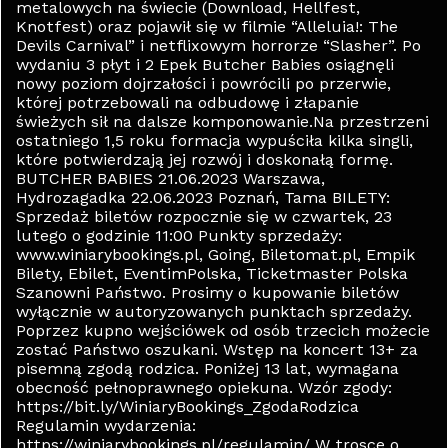
metalowych na świecie (Download, Hellfest,
Knotfest) oraz pojawił się w filmie “Alleluia!: The
Devils Carnival” i netflixowym horrorze “Slasher”. Po
wydaniu 3 płyt i 2 Epek Butcher Babies osiągnęli
nowy poziom dojrzałości i powrócili po przerwie,
której potrzebowali na odbudowę i złapanie
świeżych sił na dalsze komponowanie.Na przestrzeni
ostatniego 1,5 roku formacja wypuściła kilka singli,
które potwierdzają jej rozwój i doskonałą formę.
BUTCHER BABIES 21.06.2023 Warszawa,
Hydrozagadka 22.06.2023 Poznań, Tama BILETY:
Sprzedaż biletów rozpocznie się w czwartek, 23
lutego o godzinie 11:00 Punkty sprzedaży:
www.winiarybookings.pl, Going, Biletomat.pl, Empik
Bilety, Ebilet, EventimPolska, Ticketmaster Polska
Szanowni Państwo. Prosimy o kupowanie biletów
wyłącznie w autoryzowanych punktach sprzedaży.
Poprzez kupno wejściówek od osób trzecich możecie
zostać Państwo oszukani. Wstęp na koncert 13+ za
pisemną zgodą rodzica. Poniżej 13 lat, wymagana
obecność pełnoprawnego opiekuna. Wzór zgody:
https://bit.ly/WiniaryBookings_ZgodaRodzica
Regulamin wydarzenia:
https://winiarybookings.pl/regulamin/ W trosce o