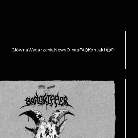
Główna
Wydarzenia
News
O nas
FAQ
Kontakt
PL