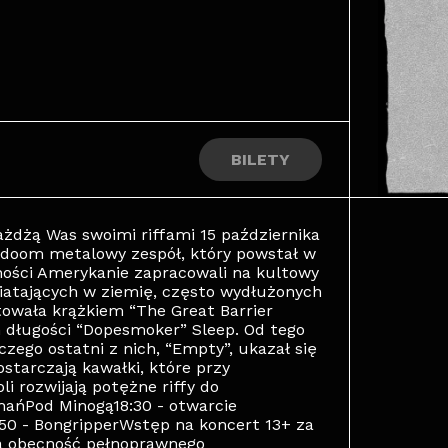
BILETY
dżą Was swoimi riffami 15 października
 doom metalowy zespół, który powstał w
lności Amerykanie zapracowali na kultowy
iatających w ziemię, często wydłużonych
owała krążkiem “The Great Barrier
m długości “Dopesmoker” Sleep. Od tego
zego ostatni z nich, “Empty”, ukazał się
starczają kawałki, które przy
i rozwijają potężne riffy do
znańPod Minogą18:30 - otwarcie
50 - BongripperWstęp na koncert 13+ za
na obecność pełnoprawnego