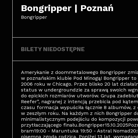
Bongripper | Poznań
Bongripper
BILETY NIEDOSTĘPNE
Amerykanie z doommetalowego Bongripper zmiaż
w poznańskim klubie Pod Minogą! Bongripper to
2006 roku w Chicago. Przez blisko 20 lat działa
status w undergroundzie za sprawą swoich wgn
do epickich rozmiarów utworów. Grupa zadebiut
Reefer”, nagranej z intencją przebicia pod kąte
czasu formacja wypuściła łącznie 8 albumów, z c
w zeszłym roku. Na każdym z nich Bongripper do
minimalistycznym podejściu do kompozycji powol
przytłaczającego finału.Bongripper15.10.2025Po
bram19:00 - Maruntuka 19:50 - Astral Nomad20:
pisemną zgodą rodzica. Poniżej 13 lat, wymaga