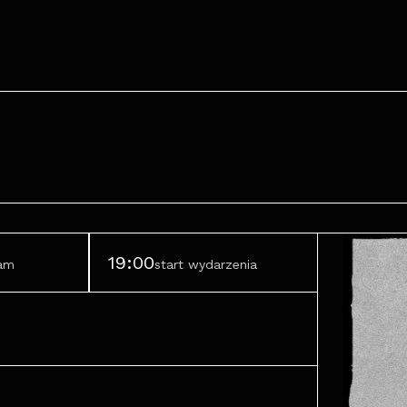
19:00
ram
start wydarzenia