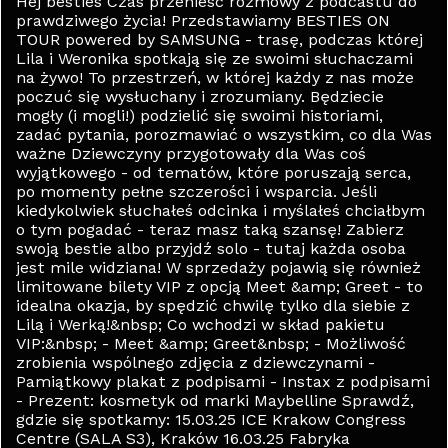
Hej besties Czas przenieść rozmowy z podcastu do
prawdziwego życia! Przedstawiamy BESTIES ON
TOUR powered by SAMSUNG - trasę, podczas której
Lila i Weronika spotkają się ze swoimi słuchaczami
na żywo! To przestrzeń, w której każdy z nas może
poczuć się wysłuchany i zrozumiany. Będziecie
mogły (i mogli!) podzielić się swoimi historiami,
zadać pytania, porozmawiać o wszystkim, co dla Was
ważne Dziewczyny przygotowały dla Was coś
wyjątkowego - od tematów, które poruszają serca,
po momenty pełne szczerości i wsparcia. Jeśli
kiedykolwiek słuchałeś odcinka i myślałeś chciałbym
o tym pogadać - teraz masz taką szansę! Zabierz
swoją bestie albo przyjdź solo - tutaj każda osoba
jest mile widziana! W sprzedaży pojawią się również
limitowane bilety VIP z opcją Meet &amp; Greet - to
idealna okazja, by spędzić chwilę tylko dla siebie z
Lilą i Werką!&nbsp; Co wchodzi w skład pakietu
VIP:&nbsp; - Meet &amp; Greet&nbsp; - Możliwość
zrobienia wspólnego zdjęcia z dziewczynami -
Pamiątkowy plakat z podpisami - Instax z podpisami
- Prezent: kosmetyk od marki Maybelline Sprawdź,
gdzie się spotkamy: 15.03.25 ICE Krakow Congress
Centre (SALA S3), Kraków 16.03.25 Fabryka