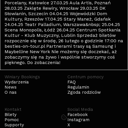
Porcelany, Katowice 27.03.25 Aula Artis, Poznań
28.03.25 Zaklęte Rewiry, Wrocław 29.03.25 DK
Słowianin, Szczecin 04.04.25 Wojewódzki Dom
Kultury, Rzeszów 17.04.25 Stary Maneż, Gdańsk
24.04.25 Teatr Palladium, Warszawa&nbsp; 25.04.25
Scena Monopolis, Łódź 26.04.25 Centrum Spotkania
Kultur - Klub Muzyczny, Lublin Sprzedaż biletów
rozpocznie się w środę, 26 lutego o godzinie 17:00 na
besties-on-tour.pl Partnerami trasy są Samsung i
Maybelline New York Nie możemy się doczekać, aż
zobaczymy się na żywo i wspólnie stworzymy coś
pięknego. Do zobaczenia!
Winiary Bookings
Centrum pomocy
Wydarzenia
FAQ
News
Regulamin
O nas
Zgoda rodziców
Kontakt
Social Media
Bilety
Facebook
Pomoc
Instagram
Supporty
X