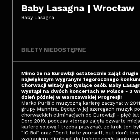
Baby Lasagna | Wrocław
Baby Lasagna
BILETY NIEDOSTĘPNE
Mimo że na Eurowizji ostatecznie zajął drugie 
największym wygranym tegorocznego konkursu
Chorwacji witały go tysiące osób. Baby Lasag
wystąpi na dwóch koncertach w Polsce - 3 w
dzień później w warszawskiej Progresji!
Marko Purišić muzyczną karierę zaczynał w 2011
grupy Manntra. Będąc w jej szeregach muzyk po
chorwackich eliminacjach do Eurowizji - pięć l
Doro 2019, podczas którego zajęła czwarte miej
karierę solową i trzeba przyznać, że krok ten był
“IG Boi” oraz “Don’t hate yourself, but don’t lov
wygraniem eliminacji do tegorocznego konkurs