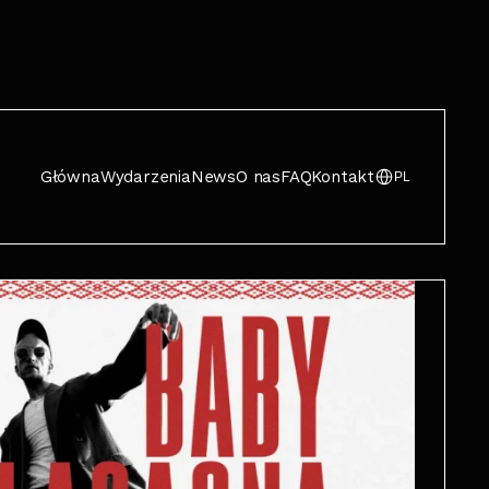
Główna
Wydarzenia
News
O nas
FAQ
Kontakt
PL