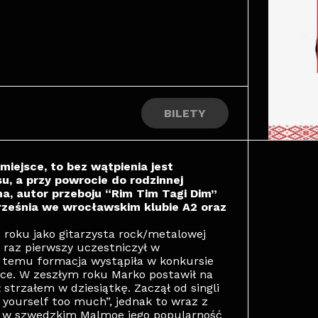
BILETY
miejsce, to bez wątpienia jest
, a przy powrocie do rodzinnej
na, autor przeboju “Rim Tim Tagi Dim”
rześnia we wrocławskim klubie A2 oraz
 roku jako gitarzysta rock/metalowej
 raz pierwszy uczestniczył w
at temu formacja wystąpiła w konkursie
sce. W zeszłym roku Marko postawił na
 strzałem w dziesiątkę. Zaczął od singli
e yourself too much”, jednak to wraz z
u w szwedzkim Malmoe jego popularność