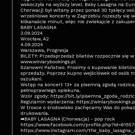
wskoczyła na wyższy level. Baby Lasagna na Eurow
Chorwacji był witany przez ponad 30 tysięcy osób
wrześniowe koncerty w Zagrzebiu rozeszły się w i
kilkanaście minut, więc nie zwlekajcie z zakup
BABY LASAGNA
3.09.2024
Wrocław, A2
4.09.2024
Warszawa, Progresja
BILETY: Przedsprzedaż biletów rozpocznie się w 
www.winiarybookings.pl
Szanowni Państwo. Prosimy o kupowanie biletó
sprzedaży. Poprzez kupno wejściówek od osób t
oszukani.
Wstęp na koncert 13+ za pisemną zgodą rodzica
pełnoprawnego opiekuna.
Wzór zgody: https://bit.ly/pisemna_zgoda_rodzic
Regulamin wydarzenia: https://winiarybookings.
W trosce o środowisko zachęcamy Was do pokazy
drukowania.
➡BABY LASAGNA (Chorwacja) - pop rock
https://www.facebook.com/profile.php?id=6155
https://www.instagram.com/the_baby_lasagna_