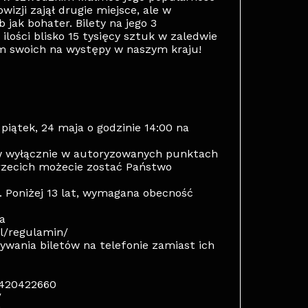
izji zajął drugie miejsce, ale w
 jak bohater. Bilety na jego 3
lości blisko 15 tysięcy sztuk w zaledwie
em swoich na występy w naszym kraju!
piątek, 24 maja o godzinie 14:00 na
w wyłącznie w autoryzowanych punktach
rzecich możecie zostać Państwo
. Poniżej 13 lat, wymagana obecność
a
pl/regulamin/
wania biletów na telefonie zamiast ich
7420422660
/