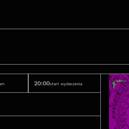
20:00
ram
start wydarzenia