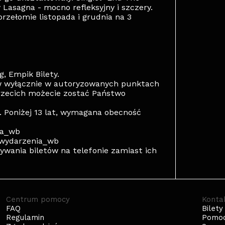
y Lasagna - mocno refleksyjny i szczery.
zełomie listopada i grudnia na 3
, Empik Bilety.
w wyłącznie w autoryzowanych punktach
rzecich możecie zostać Państwo
. Poniżej 13 lat, wymagana obecność
ca_wb
n_wydarzenia_wb
wania biletów na telefonie zamiast ich
Centrum pomocy
Konta
FAQ
Bilety
Regulamin
Pomo