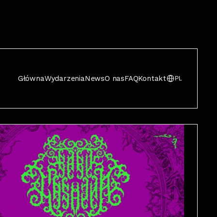
Główna
Wydarzenia
News
O nas
FAQ
Kontakt
PL