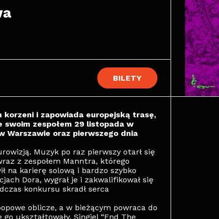
wa
BILETY
korzeni i zapowiada europejską trasę,
ze swoim zespołem 29 listopada w
 w Warszawie oraz pierwszego dnia
rowizją. Muzyk po raz pierwszy otarł się
 wraz z zespołem Manntra, którego
ił na karierę solową i bardzo szybko
ach Dora, wygrał je i zakwalifikował się
odczas konkursu skradł serca
popowe oblicze, a w bieżącym powraca do
e go ukształtowały. Singiel “End The