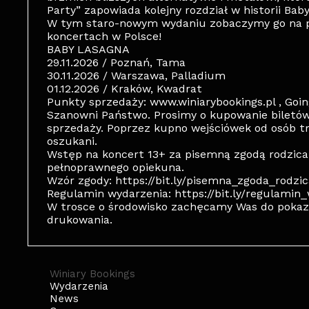
Party” zapowiada kolejny rozdział w historii Bab
W tym staro-nowym wydaniu zobaczymy go na pr
koncertach w Polsce!
BABY LASAGNA
29.11.2026 / Poznań, Tama
30.11.2026 / Warszawa, Palladium
01.12.2026 / Kraków, Kwadrat
Punkty sprzedaży: www.winiarybookings.pl , Going
Szanowni Państwo. Prosimy o kupowanie biletó
sprzedaży. Poprzez kupno wejściówek od osób t
oszukani.
Wstęp na koncert 13+ za pisemną zgodą rodzica
pełnoprawnego opiekuna.
Wzór zgody: https://bit.ly/pisemna_zgoda_rodzi
Regulamin wydarzenia: https://bit.ly/regulami
W trosce o środowisko zachęcamy Was do pokazy
drukowania.
Winiary Bookings
Wydarzenia
News