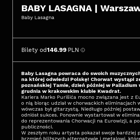
BABY LASAGNA | Warsza
Baby Lasagna
Bilety od
146.99
PLN
Baby Lasagna powraca do swoich muzycznych 
na której odwiedzi Polskę! Chorwat wystąpi 
poznańskiej Tamie, dzień później w Palladium
grudnia w krakowskim klubie Kwadrat.
Kariera Marko Purišića mocno związana jest z Eu
o nią biorąc udział w chorwackich eliminacjach
wówczas był gitarzystą. Niedługo później postaw
odniósł sukces. Ponownie wystartował w eliminacj
do reprezentowania Chorwacji na Eurowizji, a p
publiczności.
W zeszłym roku artysta pokazał swoje bardziej 
brzmień bliższych alternatywie i metalowi, któr