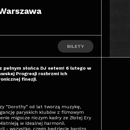
| Warszawa
BILETY
 z pełnym słońca DJ setem! 6 lutego w
wskej Progresji rozbrzmi ich
nicznej finezji.
zy “Dorothy” od lat tworzą muzykę,
egancję paryskich klubów z filmowym
enie migocze niczym kadry ze Złotej Ery
łistnieją w idealnej harmonii.
rii - wszystko, czego będziecie bardzo