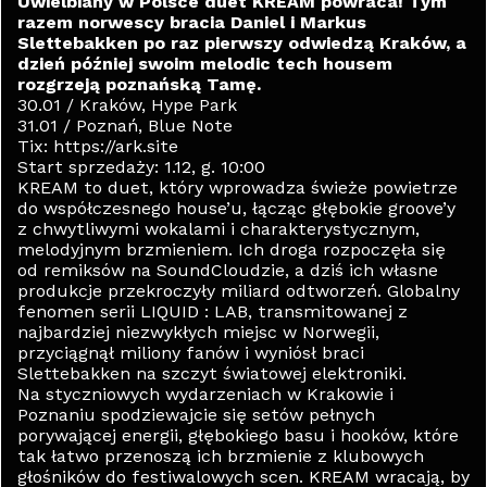
Uwielbiany w Polsce duet KREAM powraca! Tym
razem norwescy bracia Daniel i Markus
Slettebakken po raz pierwszy odwiedzą Kraków, a
dzień później swoim melodic tech housem
rozgrzeją poznańską Tamę.
30.01 / Kraków, Hype Park
31.01 / Poznań, Blue Note
Tix: https://ark.site
Start sprzedaży: 1.12, g. 10:00
KREAM to duet, który wprowadza świeże powietrze
do współczesnego house’u, łącząc głębokie groove’y
z chwytliwymi wokalami i charakterystycznym,
melodyjnym brzmieniem. Ich droga rozpoczęła się
od remiksów na SoundCloudzie, a dziś ich własne
produkcje przekroczyły miliard odtworzeń. Globalny
fenomen serii LIQUID : LAB, transmitowanej z
najbardziej niezwykłych miejsc w Norwegii,
przyciągnął miliony fanów i wyniósł braci
Slettebakken na szczyt światowej elektroniki.
Na styczniowych wydarzeniach w Krakowie i
Poznaniu spodziewajcie się setów pełnych
porywającej energii, głębokiego basu i hooków, które
tak łatwo przenoszą ich brzmienie z klubowych
głośników do festiwalowych scen. KREAM wracają, by