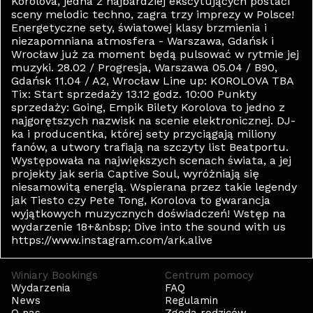
Korolova, jedna z najbardziej ekscytujących postaci
sceny melodic techno, zagra trzy imprezy w Polsce!
Energetyczne sety, światowej klasy brzmienia i
niezapomniana atmosfera - Warszawa, Gdańsk i
Wrocław już za moment będą pulsować w rytmie jej
muzyki. 28.02 / Progresja, Warszawa 05.04 / B90,
Gdańsk 11.04 / A2, Wrocław Line up: KOROLOVA TBA
Tix: Start sprzedaży 13.12 godz. 10:00 Punkty
sprzedaży: Going, Empik Bilety Korolova to jedno z
najgorętszych nazwisk na scenie elektronicznej. DJ-
ka i producentka, której sety przyciągają miliony
fanów, a utwory trafiają na szczyty list Beatportu.
Występowała na największych scenach świata, a jej
projekty jak seria Captive Soul, wyróżniają się
niesamowitą energią. Wspierana przez takie legendy
jak Tiesto czy Pete Tong, Korolova to gwarancja
wyjątkowych muzycznych doświadczeń! Wstęp na
wydarzenie 18+&nbsp; Dive into the sound with us
https://www.instagram.com/ark.alive
Winiary Bookings
Centrum pomocy
Wydarzenia
FAQ
News
Regulamin