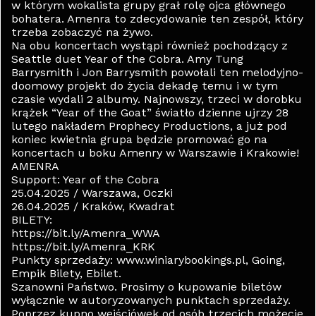
w którym wokalista grupy grał rolę ojca głównego
bohatera. Amenra to zdecydowanie ten zespół, który
trzeba zobaczyć na żywo.
Na obu koncertach wystąpi również pochodzący z
Seattle duet Year of the Cobra. Amy Tung
Barrysmith i Jon Barrysmith powołali ten melodyjno-
doomowy projekt do życia dekadę temu i w tym
czasie wydali 2 albumy. Najnowszy, trzeci w dorobku
krążek “Year of the Goat” światło dzienne ujrzy 28
lutego nakładem Prophecy Productions, a już pod
koniec kwietnia grupa będzie promować go na
koncertach u boku Amenry w Warszawie i Krakowie!
AMENRA
Support: Year of the Cobra
25.04.2025 / Warszawa, Oczki
26.04.2025 / Kraków, Kwadrat
BILETY:
https://bit.ly/Amenra_WWA
https://bit.ly/Amenra_KRK
Punkty sprzedaży: www.winiarybookings.pl, Going,
Empik Bilety, Ebilet.
Szanowni Państwo. Prosimy o kupowanie biletów
wyłącznie w autoryzowanych punktach sprzedaży.
Poprzez kupno wejściówek od osób trzecich możecie