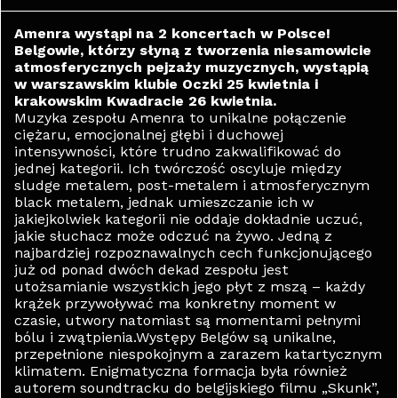
Amenra wystąpi na 2 koncertach w Polsce!
Belgowie, którzy słyną z tworzenia niesamowicie
atmosferycznych pejzaży muzycznych, wystąpią
w warszawskim klubie Oczki 25 kwietnia i
krakowskim Kwadracie 26 kwietnia.
Muzyka zespołu Amenra to unikalne połączenie
ciężaru, emocjonalnej głębi i duchowej
intensywności, które trudno zakwalifikować do
jednej kategorii. Ich twórczość oscyluje między
sludge metalem, post-metalem i atmosferycznym
black metalem, jednak umieszczanie ich w
jakiejkolwiek kategorii nie oddaje dokładnie uczuć,
jakie słuchacz może odczuć na żywo. Jedną z
najbardziej rozpoznawalnych cech funkcjonującego
już od ponad dwóch dekad zespołu jest
utożsamianie wszystkich jego płyt z mszą – każdy
krążek przywoływać ma konkretny moment w
czasie, utwory natomiast są momentami pełnymi
bólu i zwątpienia.Występy Belgów są unikalne,
przepełnione niespokojnym a zarazem katartycznym
klimatem. Enigmatyczna formacja była również
autorem soundtracku do belgijskiego filmu „Skunk”,