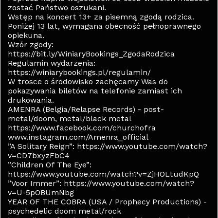
zostać Państwo oszukani.
Wstęp na koncert 13+ za pisemną zgodą rodzica.
Poniżej 13 lat, wymagana obecność pełnoprawnego
opiekuna.
Wzór zgody:
https://bit.ly/WiniaryBookings_ZgodaRodzica
Regulamin wydarzenia:
https://winiarybookings.pl/regulamin/
W trosce o środowisko zachęcamy Was do
pokazywania biletów na telefonie zamiast ich
drukowania.
AMENRA (Belgia/Relapse Records) - post-
metal/doom, metal/black metal
https://www.facebook.com/churchofra
www.instagram.com/Amenra_official
”A Solitary Reign”: https://www.youtube.com/watch?
v=CD7bxyzFbC4
”Children Of The Eye”:
https://www.youtube.com/watch?v=ZjHOLtudKpQ
”Voor Immer”: https://www.youtube.com/watch?
v=U-5pOBUmNbg
YEAR OF THE COBRA (USA / Prophecy Productions) -
psychedelic doom metal/rock