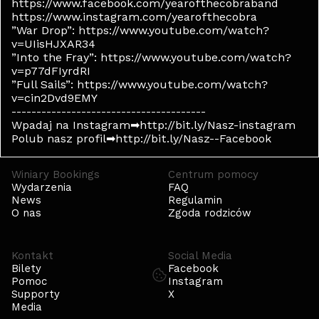
https://www.facebook.com/yearofthecobraband
https://www.instagram.com/yearofthecobra
”War Drop”: https://www.youtube.com/watch?
v=UIisHJXAR34
”Into the Fray”: https://www.youtube.com/watch?
v=p77dFIyrdRI
”Full Sails”: https://www.youtube.com/watch?
v=cin2Dvd9EMY
---------------------------------------
Wpadaj na Instagram➡http://bit.ly/Nasz-instagram
Polub nasz profil➡http://bit.ly/Nasz--Facebook
Winiary Bookings
Centrum pomocy
Wydarzenia
FAQ
News
Regulamin
O nas
Zgoda rodziców
Kontakt
Social Media
Bilety
Facebook
Pomoc
Instagram
Supporty
X
Media