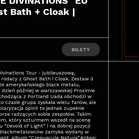
E DIVINATIONS" EU 
 Bath + Cloak | 
BILETY
ivinations Tour - jubileuszową,
 rodacy z Ghost Bath i Cloak. Zestaw 3
cze amerykańskiego black metalu,
 dzień później w warszawskiej Proximie
ochodząca z Portland Uada obchodzi w
to czasie grupa zyskała wielu fanów, ale
olaryzacja opinii to jednak zupełnie
brze radzących sobie zespołów. Takim
dem, który szturmem wszedł na scenę
Devoid of Light” i na dobrej pozycji
ch blackmetalowców zamyka wydany w
ald, album “Crepuscule Natura”.&nbsp;