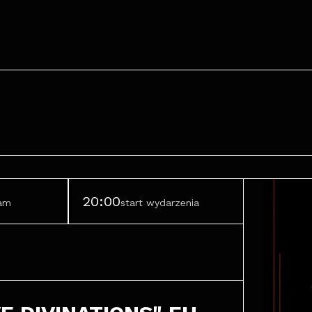
20:00
ram
start wydarzenia