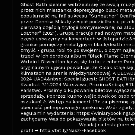
Ghost Bath idealnie wstrzelili się ze swoją muz
przez nich mieszanka depresyjnego black meta
popularność na fali sukcesu “Sunbather” Deafh
przez Dennisa Mikulę zespół podzieliła się prze
pierwszą częścią trylogii kontynuowanej na alb
Loather” (2021). Grupa pracuje nad nowym mate
część usłyszymy na koncertach w listopadzie.&n
granice pomiędzy melodyjnym black/death meta
zmylić - grupa robi to po swojemu, o czym najl
trzeci w ich dorobku album “Black Flame Etern
Watain i Dissection łączą się tutaj z echem Par
oryginalnym ujęciu powoduje, że Cloak staje si
klimatach na arenie międzynarodowej. A DECA
2024 UADA&nbsp; Special guest: GHOST BATH&nb
Kwadrat 7.11.2024 Warszawa, Proxima&nbsp; 8.11
Państwo. Prosimy o kupowanie biletów wyłączn
sprzedaży. Poprzez kupno wejściówek od osób t
oszukani.⚠️ Wstęp na koncert 13+ za pisemną zg
obecność pełnoprawnego opiekuna. Wzór zgody: 
Regulamin wydarzenia: https://winiarybookings.
zachęcamy Was do pokazywania biletów na telefo
--------------------------- Wpadaj na Instagram 
profil ➡ http://bit.ly/Nasz--Facebook