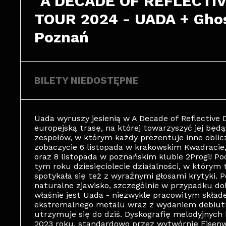
"A DECADE OF REFLECTIV
TOUR 2024 - UADA + Ghost
Poznań
BILETY NIEDOSTĘPNE
Uada wyruszy jesienią w A Decade of Reflective D
europejską trasę, na której towarzyszyć jej będą
zespołów, w którym każdy prezentuje inne obli
zobaczycie 6 listopada w krakowskim Kwadracie,
oraz 8 listopada w poznańskim klubie 2Progi! P
tym roku dziesięciolecie działalności, w którym 
spotykała się też z wyraźnymi głosami krytyki. P
naturalne zjawisko, szczególnie w przypadku do
właśnie jest Uada - niezwykle pracowitym skła
ekstremalnego metalu wraz z wydaniem debiutu “
utrzymuje się do dziś. Dyskografię melodyjny
2023 roku, standardowo przez wytwórnię Eisenw