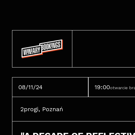
08/11/24
19:00
otwarcie b
2progi, Poznań