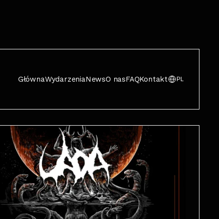
Główna
Wydarzenia
News
O nas
FAQ
Kontakt
PL