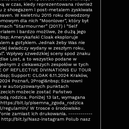
yką w czas, kiedy reprezentowana również
lu z shoegazem i post-metalem zyskiwała
eaven. W kwietniu 2015 roku dowodzony
łomowym dla nich “Moonlover”, który był
umach “Starmourner” (2017) i “Self
riałem i bardzo możliwe, że dużą jego
bsp; Amerykański Cloak eksploruje
lem a gotykiem. Jednak żeby Was nie
epiej świadczy wydany w zeszłym roku,
al”. Wpływy szwedzkiej sceny spod znaku
adise Lost, a to wszystko podane w
ę jednym z ciekawszych zespołów w tych
DE OF REFLECTIVE DIVINATIONS EU TOUR
sp; Support: CLOAK 6.11.2024 Kraków,
.2024 Poznań, 2Progi&nbsp; Szanowni
ie w autoryzowanych punktach
rzecich możecie zostać Państwo
odą rodzica. Poniżej 13 lat, wymagana
https://bit.ly/pisemna_zgoda_rodzica
pl/regulamin/ W trosce o środowisko
nie zamiast ich drukowania. ------------
➡ http://bit.ly/Nasz-instagram Polub nasz