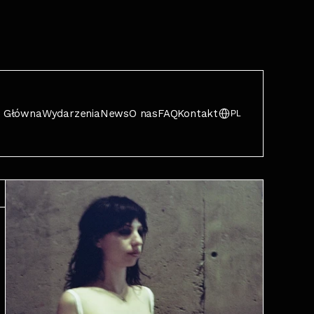
Główna
Wydarzenia
News
O nas
FAQ
Kontakt
PL