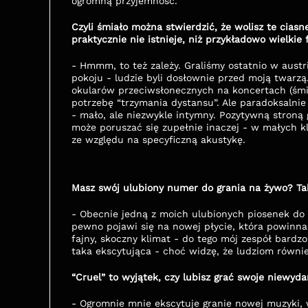
ogromną przyjemność.
Czyli śmiało można stwierdzić, że wolisz te ciasn
praktycznie nie istnieje, niż przykładowo wielkie
- Hmmm, to też zależy. Graliśmy ostatnio w austr
pokoju - ludzie byli dosłownie przed moją twarzą
okularów przeciwsłonecznych na koncertach (śmie
potrzebę “trzymania dystansu”. Ale paradoksalnie 
- mało, ale niezwykle intymny. Pozytywną stroną g
może poruszać się zupełnie inaczej - w małych k
ze względu na specyficzną akustykę. 
Masz swój ulubiony numer do grania na żywo? Tak
- Obecnie jedną z moich ulubionych piosenek do g
pewno pojawi się na nowej płycie, która powinn
fajny, skoczny klimat - do tego mój zespół bardzo 
taka ekscytująca - choć widzę, że ludziom równie
“Cruel” to wyjątek, czy lubisz grać swoje niewy
- Ogromnie mnie ekscytuje granie nowej muzyki, w