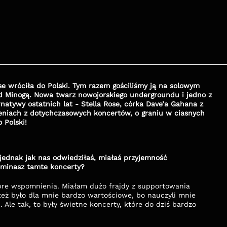
se wróciła do Polski. Tym razem gościliśmy ją na solowym 
Minogą. Nowa twarz nowojorskiego undergroundu i jedno z 
natywy ostatnich lat - Stella Rose, córka Dave’a Gahana z 
niach z dotychczasowych koncertów, o graniu w ciasnych 
 Polski!
 jednak jak nas odwiedziłaś, miałaś przyjemność 
ominasz tamte koncerty?
bre wspomnienia. Miałam dużo frajdy z supportowania 
 też było dla mnie bardzo wartościowe, bo nauczyli mnie 
 Ale tak, to były świetne koncerty, które do dziś bardzo 