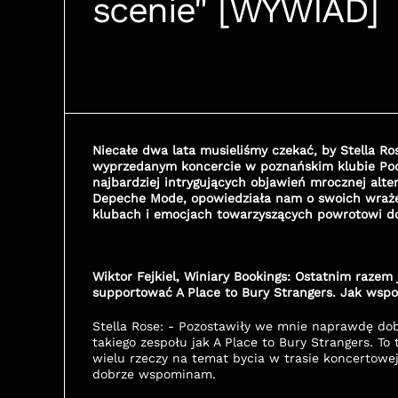
scenie" [WYWIAD]
Niecałe dwa lata musieliśmy czekać, by Stella Ro
wyprzedanym koncercie w poznańskim klubie Pod 
najbardziej intrygujących objawień mrocznej alter
Depeche Mode, opowiedziała nam o swoich wraże
klubach i emocjach towarzyszących powrotowi do
Wiktor Fejkiel, Winiary Bookings: Ostatnim razem
supportować A Place to Bury Strangers. Jak wsp
Stella Rose: - Pozostawiły we mnie naprawdę do
takiego zespołu jak A Place to Bury Strangers. To
wielu rzeczy na temat bycia w trasie koncertowej.
dobrze wspominam.