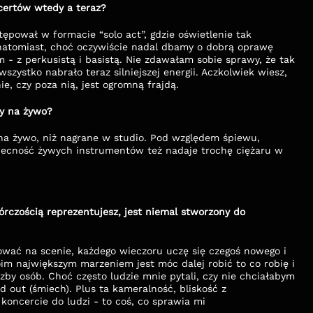
certów wtedy a teraz?
pował w formacie “solo act”, gdzie oświetlenie tak 
natomiast, choć oczywiście nadal dbamy o dobrą oprawę 
- z perkusistą i basistą. Nie zdawałam sobie sprawy, że tak 
zystko nabrało teraz silniejszej energii. Aczkolwiek wiesz, 
e, czy poza nią, jest ogromną frajdą.
ny na żywo?
 na żywo, niż nagrane w studio. Pod względem śpiewu, 
obecność żywych instrumentów też nadaje trochę ciężaru w 
órczością reprezentujesz, jest niemal stworzony do 
wać na scenie, każdego wieczoru uczę się czegoś nowego i 
m największym marzeniem jest móc dalej robić to co robię i 
czby osób. Choć często ludzie mnie pytali, czy nie chciałabym 
d out (śmiech). Plus ta kameralność, bliskość z 
oncercie do ludzi - to coś, co sprawia mi 