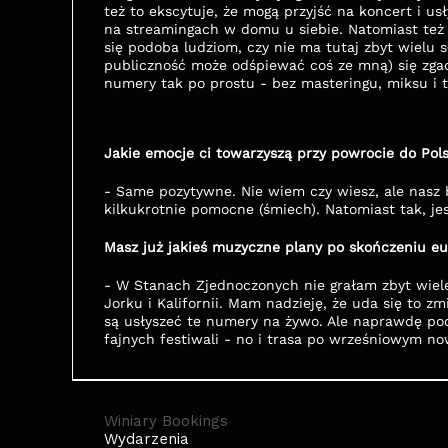
też to ekscytuje, że mogą przyjść na koncert i us
na streamingach w domu u siebie. Natomiast też j
się podoba ludziom, czy nie ma tutaj zbyt wielu 
publiczność może odśpiewać coś ze mną) się zga
numery tak po prostu - bez masteringu, miksu i t
Jakie emocje ci towarzyszą przy powrocie do Pols
- Same pozytywne. Nie wiem czy wiesz, ale nasz 
kilkukrotnie pomocne (śmiech). Natomiast tak, j
Masz już jakieś muzyczne plany po skończeniu eu
- W Stanach Zjednoczonych nie grałam zbyt wiel
Jorku i Kalifornii. Mam nadzieję, że uda się to zm
są usłyszeć te numery na żywo. Ale naprawdę podo
fajnych festiwali - no i trasa po wrześniowym n
Winiary Bookings
Wydarzenia