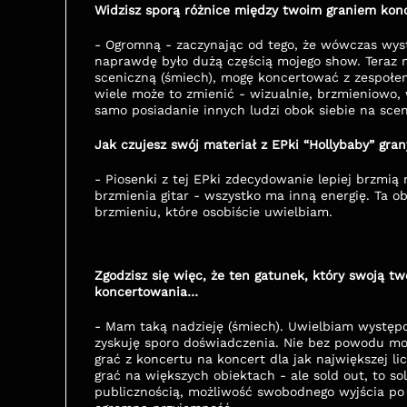
Widzisz sporą różnice między twoim graniem kon
- Ogromną - zaczynając od tego, że wówczas wystę
naprawdę było dużą częścią mojego show. Teraz 
sceniczną (śmiech), mogę koncertować z zespołem 
wiele może to zmienić - wizualnie, brzmieniowo, ws
samo posiadanie innych ludzi obok siebie na sceni
Jak czujesz swój materiał z EPki “Hollybaby” gra
- Piosenki z tej EPki zdecydowanie lepiej brzmią
brzmienia gitar - wszystko ma inną energię. Ta 
brzmieniu, które osobiście uwielbiam.
Zgodzisz się więc, że ten gatunek, który swoją tw
koncertowania…
- Mam taką nadzieję (śmiech). Uwielbiam występo
zyskuję sporo doświadczenia. Nie bez powodu moi
grać z koncertu na koncert dla jak największej li
grać na większych obiektach - ale sold out, to sol
publicznością, możliwość swobodnego wyjścia po k