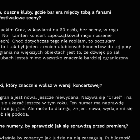
e, duszne kluby, gdzie bariera między tobą a fanami 
 festiwalowe sceny?
iackim Graz, w kawiarni na 60 osób, bez sceny, w rogu 
. No i tamten koncert zapoczątkował moje noszenie 
ch). Choć dotychczas tego nie robiłam, to poczułam 
to i tak był jeden z moich ulubionych koncertów do tej pory 
rania na większych obiektach jest to, że dźwięk po sali 
lubach jesteś mimo wszystko znacznie bardziej ograniczony 
i, który znacznie wolisz w wersji koncertowej?
rania jest nowa, jeszcze niewydana. Nazywa się ”Cruel” i na 
a się ukazać jeszcze w tym roku. Ten numer ma naprawdę 
lubi ją grać. Ale może to dlatego, że jest nowa, wydaje mi się 
ż się podoba.
dane numery, by sprawdzić jak się sprawdzą przed premierą?
łaśnie by zobaczyć jak ludzie na nią zareagują. Publiczność 