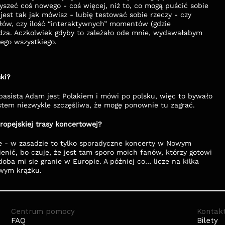
łyszeć coś nowego - coś więcej, niż to, co mogą puścić sobie 
est tak jak mówisz - lubię testować sobie rzeczy - czy 
słów, czy ilość “interaktywnych” momentów (gdzie 
dza. Aczkolwiek gdyby to zależało ode mnie, wydawałabym 
ego wszystkiego. 
ki?
basista Adam jest Polakiem i mówi po polsku, więc to bywało 
estem niezwykle szczęśliwa, że mogę ponownie tu zagrać.
ropejskiej trasy koncertowej?
e - w zasadzie to tylko sporadyczne koncerty w Nowym 
ienić, bo czuję, że jest tam sporo moich fanów, którzy gotowi 
ba mi się granie w Europie. A później co… liczę na kilka 
owym krążku. 
Centrum pomocy
Kontak
FAQ
Bilety