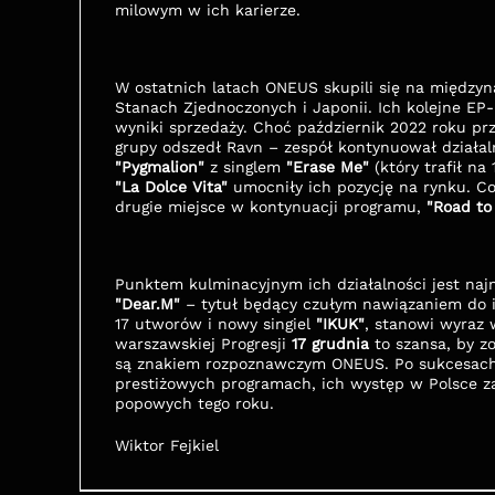
milowym w ich karierze.
W ostatnich latach ONEUS skupili się na między
Stanach Zjednoczonych i Japonii. Ich kolejne EP-k
wyniki sprzedaży. Choć październik 2022 roku prz
"Pygmalion"
 z singlem 
"Erase Me"
"La Dolce Vita"
 umocniły ich pozycję na rynku. Co
drugie miejsce w kontynuacji programu, 
"Road to
"Dear.M"
 – tytuł będący czułym nawiązaniem do 
17 utworów i nowy singiel 
"IKUK"
, stanowi wyraz 
warszawskiej Progresji 
17 grudnia
 to szansa, by 
są znakiem rozpoznawczym ONEUS. Po sukcesach n
prestiżowych programach, ich występ w Polsce z
popowych tego roku.
Wiktor Fejkiel