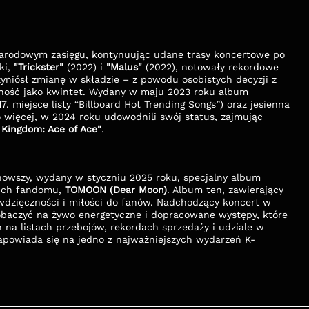
narodowym zasięgu, kontynuując udane trasy koncertowe po 
i, 
"Trickster"
 (2022) i 
"Malus"
 (2022), notowały rekordowe 
yniósł zmianę w składzie – z powodu osobistych decyzji z 
grupy odszedł Ravn – zespół kontynuował działalność jako kwintet. Wydany w maju 2023 roku album 
 (który trafił na 17. miejsce listy “Billboard Hot Trending Songs”) oraz jesienna 
 więcej, w 2024 roku udowodnili swój status, zajmując 
 Kingdom: Ace of Ace"
.
Punktem kulminacyjnym ich działalności jest najnowszy, wydany w styczniu 2025 roku, specjalny album 
ich fandomu, 
TOMOON (Dear Moon)
. Album ten, zawierający 
wdzięczności i miłości do fanów. Nadchodzący koncert w 
zobaczyć na żywo energetyczne i dopracowane występy, które 
a listach przebojów, rekordach sprzedaży i udziale w 
apowiada się na jedno z najważniejszych wydarzeń K-