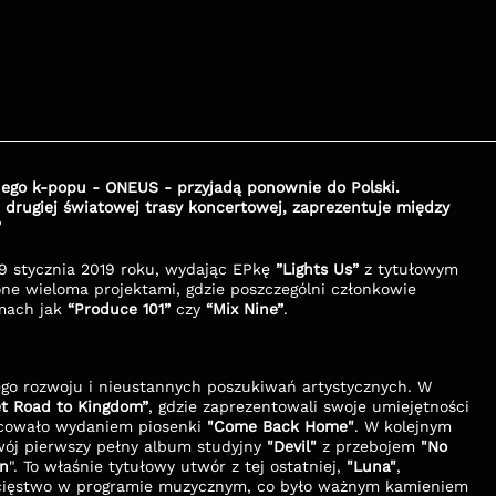
ego k-popu - ONEUS - przyjadą ponownie do Polski. 
rugiej światowej trasy koncertowej, zaprezentuje między 
 
9 stycznia 2019 roku, wydając EPkę 
”Lights Us”
 z tytułowym 
one wieloma projektami, gdzie poszczególni członkowie 
mach jak 
“Produce 101”
 czy 
“Mix Nine”
.
ego rozwoju i nieustannych poszukiwań artystycznych. W 
t Road to Kingdom”
, gdzie zaprezentowali swoje umiejętności 
ocowało wydaniem piosenki 
"Come Back Home"
. W kolejnym 
wój pierwszy pełny album studyjny 
"Devil"
 z przebojem 
"No 
on
". To właśnie tytułowy utwór z tej ostatniej, 
"Luna"
, 
wycięstwo w programie muzycznym, co było ważnym kamieniem 