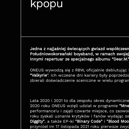
kpopu
Jedna z najjaśniej świecących gwiazd współczesn
Południowokoreański boysband, w ramach swojej d
innymi repertuar ze specjalnego albumu “Dear.M.”
ONEUS wywodzą się z RBW, oficjalnie debiutując 
“Valkyrie
”. Ich wczesne dni kariery były poprzedz
zbierali doświadczenie sceniczne w wielu progra
Lata 2020 i 2021 to dla zespołu okres dynamiczn
2020 roku ONEUS wzięli udział w programie 
“Mne
performance'u i zajęli czwarte miejsce, co zaow
roku zyskali uznanie krytyków i fanów wydając s
Diggity"
, a także EP-ki 
"Binary Code"
 i 
"Blood Mo
przyniósł im 17 listopada 2021 roku pierwsze z