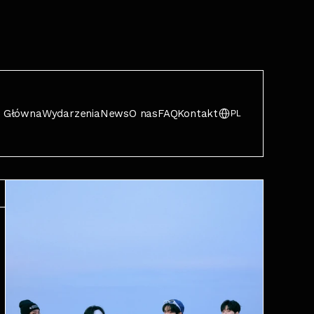
Główna
Wydarzenia
News
O nas
FAQ
Kontakt
PL