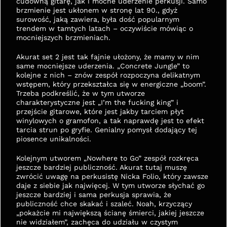
cudowną gitarę, jak i mocne uderzenie perkusji. Samo 
brzmienie jest ukłonem w stronę lat 90., gdyż 
surowość, jaką zawiera, była dość popularnym 
trendem w tamtych latach – oczywiście mówiąc o 
mocniejszych brzmieniach.
Akurat set 2 jest tak fajnie ułożony, że mamy w nim 
same mocniejsze uderzenia. „Concrete Jungle” to 
kolejne z nich – znów zespół rozpoczyna delikatnym 
wstępem, który przekształca się w energiczne „boom”. 
Trzeba podkreślić, że w tym utworze 
charakterystyczne jest „I’m the fucking king” i 
przejście gitarowe, które jest jakby tarciem płyt 
winylowych o gramofon, a tak naprawdę jest to efekt 
tarcia strun po gryfie. Genialny pomysł dodający tej 
piosence unikalności.
Kolejnym utworem „Nowhere to Go” zespół rozkręca 
jeszcze bardziej publiczność. Akurat tutaj muszę 
zwrócić uwagę na perkusistę Nicka Folio, który zawsze 
daje z siebie jak najwięcej. W tym utworze słychać go 
jeszcze bardziej i sama perkusja sprawia, że 
publiczność chce skakać i szaleć. Noah, krzyczący 
„pokażcie mi największą ścianę śmierci, jakiej jeszcze 
nie widziałem”, zachęca do udziału w czystym 