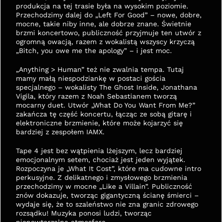
produkcja na tej trasie była na wysokim poziomie. 
Przechodzimy dalej do „Left For Good” – nowe, dobre, 
mocne, takie niby inne, ale dobrze znane. Świetnie 
brzmi koncertowo, publiczność przyjmuje ten utwór z 
ogromną owacją, razem z wokalistą wszyscy krzyczą 
„Bitch, you owe me the apology” – i jest moc.
„Anything > Human” też nie zwalnia tempa. Tutaj 
mamy małą niespodziankę w postaci gościa 
specjalnego – wokalisty The Ghost Inside, Jonathana 
Vigila, który razem z Noah Sebastianem tworzą 
mocarny duet. Utwór „What Do You Want From Me?” 
zakańcza tę część koncertu, łącząc ze sobą gitarę i 
elektroniczne brzmienie, które może kojarzyć się 
bardziej z zespołem IAMX.
Tape 4 jest bez wątpienia lżejszym, lecz bardziej 
emocjonalnym setem, chociaż jest jeden wyjątek. 
Rozpoczyna je „What It Cost”, które ma cudowne intro 
perkusyjne. Z delikatnego i zmysłowego brzmienia 
przechodzimy w mocne „Like a Villain”. Publiczność 
znów dokazuje, tworząc gigantyczną ścianę śmierci – 
wydaje się, że to szaleństwo nie zna granic zdrowego 
rozsądku! Muzyka ponosi ludzi, tworząc 