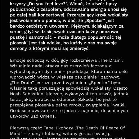
krzyczy „Do you feel love?”. Widać, że utwór łączy 
publiczność z zespołem, odczuwalna energia unosi się 
po całej hali koncertowej. Przerażający krzyk wokalisty 
jest wołaniem o pomoc, widać, że „Specter” jest 
bardzo osobistym utworem. Pięknym, ściskającym za 
serce, gdyż w dzisiejszych czasach każdy odczuwa 
pustkę i samotność – może dlatego popularność tej 
piosenki jest tak wielka, bo każdy z nas ma swoje 
demony, z którymi musi się zmierzyć.
Emocje schodzą w dół, gdy rozbrzmiewa „The Drain”. 
Wizualnie nadal otacza nas czerwień łączona z 
wybuchającymi dymami – produkcja, która ma na celu 
wprowadzić widza w większe osłupienie i zachwyt. 
„The Drain” jeszcze przed wydaniem „Specter” było 
właśnie taką poruszającą spowiedzią wokalisty. Często 
Noah Sebastian, klęcząc, wykonywał ten utwór, jednak 
teraz jakby stracił na odbiorze. Szkoda, bo jest to 
przepiękna piosenka pełna mroku, zwątpienia i walki. 
Osobiście uważam, że to jeden z najmniej docenianych 
utworów Bad Omens.
Pierwszą część Tape 1 kończy „The Death Of Peace Of 
Mind” – znany i lubiany, witany gorącą owacją. 