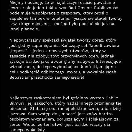
Miejmy nadzieję, że w najbliższym czasie powstanie 
jeszcze nie jeden taki utwór Bad Omens. Publiczność 
podejmuje współpracę z zespołem, który prosi o 
zapalenie lampek w telefonie. Tysiące światełek tworzy 
tzw. drogę mleczną – można było poczuć się jak na 
innej planecie.
Niepowtarzalny spektakl świateł tworzy obraz, który 
jest godny zapamiętania. Kończący set Tape 5 zawiera 
„Impose” – jeden z nowszych utworów, który w 
zasadzie nie zdobył zbyt przychylnych ocen, jednak 
zyskuje bardzo jako utwór grany na żywo. Interesujące 
wizualizacje, do tego wybuchające konfetti, mają na 
celu podkręcić odbiór tego utworu, a wokalnie Noah 
Sebastian przechodzi samego siebie!
Najlepszym zaskoczeniem był gościnny występ Gabi z 
Bilmuri i jej saksofon, który nadał innego brzmienia tej 
piosence. Stała się ona mniej elektroniczna, a bardziej 
jazzowa. Sam wstęp do „Impose” jest znów bardzo 
osobistym wyznaniem, poruszającym i ściskającym za 
serce. Widać, że ten utwór jest bardzo ważny dla 
samego wokalisty.