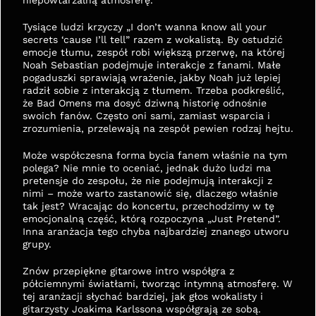
niepowtarzalną atmosferę.
Tysiące ludzi krzyczy „I don’t wanna know all your 
secrets ‘cause I’ll tell” razem z wokalistą. By ostudzić 
emocje tłumu, zespół robi większą przerwę, na której 
Noah Sebastian podejmuje interakcje z fanami. Małe 
pogaduszki sprawiają wrażenie, jakby Noah już lepiej 
radził sobie z interakcją z tłumem. Trzeba podkreślić, 
że Bad Omens ma dosyć dziwną historię odnośnie 
swoich fanów. Często oni sami, zamiast wsparcia i 
zrozumienia, przelewają na zespół pewien rodzaj hejtu.
Może współczesna forma bycia fanem właśnie na tym 
polega? Nie mnie to oceniać, jednak dużo ludzi ma 
pretensje do zespołu, że nie podejmują interakcji z 
nimi – może warto zastanowić się, dlaczego właśnie 
tak jest? Wracając do koncertu, przechodzimy w tę 
emocjonalną część, którą rozpoczyna „Just Pretend”. 
Inna aranżacja tego chyba najbardziej znanego utworu 
grupy.
Znów przepiękne gitarowe intro współgra z 
półciemnymi światłami, tworząc intymną atmosferę. W 
tej aranżacji słychać bardziej, jak głos wokalisty i 
gitarzysty Joakima Karlssona współgrają ze sobą. 