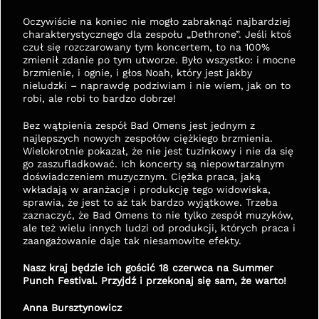
Oczywiście na koniec nie mogło zabraknąć najbardziej 
charakterystycznego dla zespołu „Dethrone”. Jeśli ktoś 
czuł się rozczarowany tym koncertem, to na 100% 
zmienił zdanie po tym utworze. Było wszystko: i mocne 
brzmienie, i ognie, i głos Noah, który jest jakby 
nieludzki – naprawdę podziwiam i nie wiem, jak on to 
robi, ale robi to bardzo dobrze!
Bez wątpienia zespół Bad Omens jest jednym z 
najlepszych nowych zespołów ciężkiego brzmienia. 
Wielokrotnie pokazał, że nie jest tuzinkowy i nie da się 
go zaszufladkować. Ich koncerty są niepowtarzalnym 
doświadczeniem muzycznym. Ciężka praca, jaką 
wkładają w aranżacje i produkcję tego widowiska, 
sprawia, że jest to aż tak bardzo wyjątkowe. Trzeba 
zaznaczyć, że Bad Omens to nie tylko zespół muzyków, 
ale też wielu innych ludzi od produkcji, których praca i 
zaangażowanie daje tak niesamowite efekty.
Nasz kraj będzie ich gościć 18 czerwca na Summer 
Punch Festival. Przyjdź i przekonaj się sam, że warto!
Anna Bursztynowicz