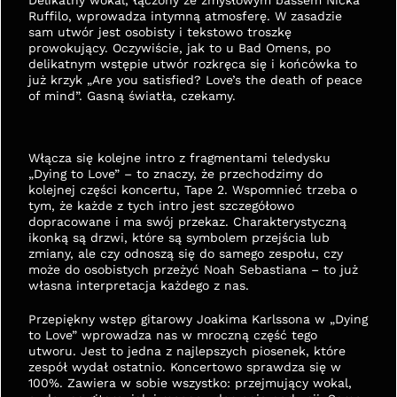
Delikatny wokal, łączony ze zmysłowym bassem Nicka 
Ruffilo, wprowadza intymną atmosferę. W zasadzie 
sam utwór jest osobisty i tekstowo troszkę 
prowokujący. Oczywiście, jak to u Bad Omens, po 
delikatnym wstępie utwór rozkręca się i końcówka to 
już krzyk „Are you satisfied? Love’s the death of peace 
of mind”. Gasną światła, czekamy.
Włącza się kolejne intro z fragmentami teledysku 
„Dying to Love” – to znaczy, że przechodzimy do 
kolejnej części koncertu, Tape 2. Wspomnieć trzeba o 
tym, że każde z tych intro jest szczegółowo 
dopracowane i ma swój przekaz. Charakterystyczną 
ikonką są drzwi, które są symbolem przejścia lub 
zmiany, ale czy odnoszą się do samego zespołu, czy 
może do osobistych przeżyć Noah Sebastiana – to już 
własna interpretacja każdego z nas.
Przepiękny wstęp gitarowy Joakima Karlssona w „Dying 
to Love” wprowadza nas w mroczną część tego 
utworu. Jest to jedna z najlepszych piosenek, które 
zespół wydał ostatnio. Koncertowo sprawdza się w 
100%. Zawiera w sobie wszystko: przejmujący wokal, 