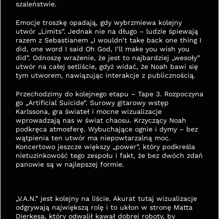
szaleństwie.
Emocje troszkę opadają, gdy wybrzmiewa kolejny 
utwór „Limits”. Jednak nie na długo – ludzie śpiewają 
razem z Sebastianem „I wouldn’t take back one thing I 
did, one word I said Oh God, I’ll make you wish you 
did”. Odnoszę wrażenie, że jest to najbardziej „wesoły” 
utwór na całej setliście, gdyż widać, że Noah bawi się 
tym utworem, nawiązując interakcje z publicznością.
Przechodzimy do kolejnego etapu – Tape 3. Rozpoczyna 
go „Artificial Suicide”. Surowy gitarowy wstęp 
Karlssona, gra świateł i mocne wizualizacje 
wprowadzają nas w świat chaosu. Krzyczący Noah 
podkręca atmosferę. Wybuchające ognie i dymy – bez 
wątpienia ten utwór ma niepowtarzalną moc. 
Koncertowo jeszcze większy „power”, który podkreśla 
nietuzinkowość tego zespołu i fakt, że bez dwóch zdań 
panowie są w najlepszej formie.
„V.A.N.” jest kolejny na liście. Akurat tutaj wizualizacje 
odgrywają największą rolę i to ukłon w stronę Matta 
Dierkesa, który odwalił kawał dobrej roboty, by 