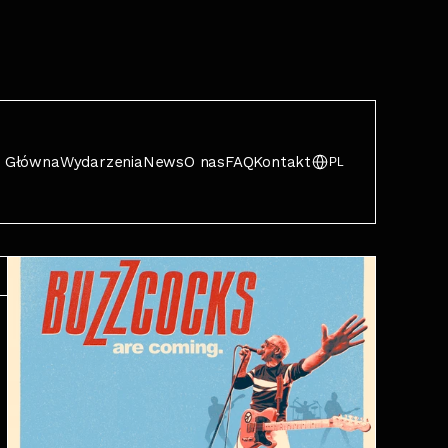
Główna
Wydarzenia
News
O nas
FAQ
Kontakt
PL