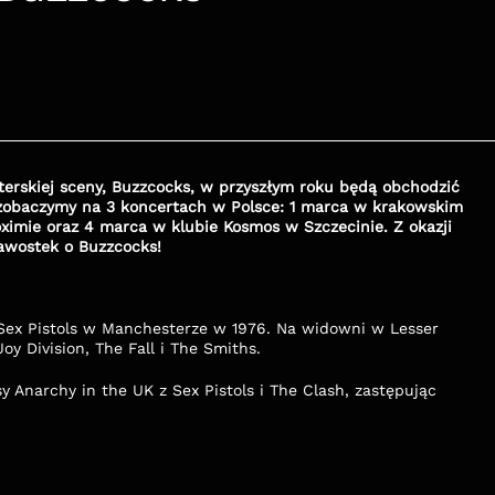
erskiej sceny, Buzzcocks, w przyszłym roku będą obchodzić 
pę zobaczymy na 3 koncertach w Polsce: 1 marca w krakowskim 
ximie oraz 4 marca w klubie Kosmos w Szczecinie. Z okazji 
awostek o Buzzcocks!
 Sex Pistols w Manchesterze w 1976. Na widowni w Lesser 
oy Division, The Fall i The Smiths.
sy Anarchy in the UK z Sex Pistols i The Clash, zastępując 