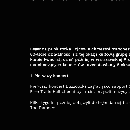
Legenda punk rocka i ojcowie chrzestni manchest
50-lecie działalności i z tej okazji kultową gru
klubie Kwadrat, dzień później w warszawskiej Pro
nadchodzących koncertów przedstawiamy 5 ciek
1. Pierwszy koncert
Pierwszy koncert Buzzcocks zagrali jako support
Free Trade Hall obecni byli m.in. przyszli muzycy J
Kilka tygodni później dołączyli do legendarnej tra
The Damned. 