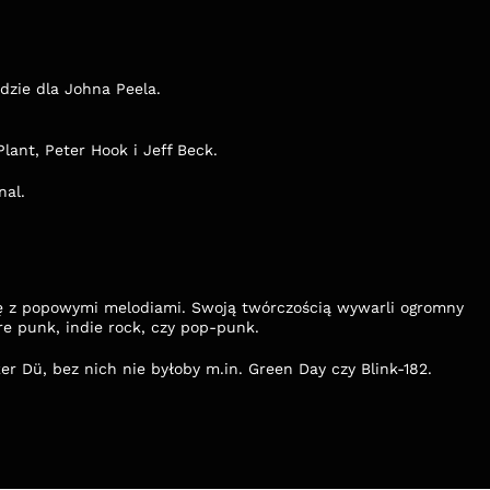
dzie dla Johna Peela.
lant, Peter Hook i Jeff Beck.
nal.
ę z popowymi melodiami. Swoją twórczością wywarli ogromny 
e punk, indie rock, czy pop-punk. 
ker Dü, bez nich nie byłoby m.in. Green Day czy Blink-182.