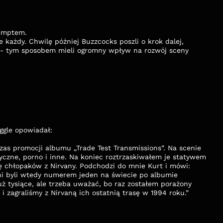
sumptem.
 każdy. Chwilę później Buzzcocks poszli o krok dalej, 
 tym sposobem mieli ogromny wpływ na rozwój sceny 
ggle opowiadał:
yczne, porno i inne. Na koniec roztrzaskiwałem je statywem 
ę chłopaków z Nirvany. Podchodzi do mnie Kurt i mówi: 
Oni byli wtedy numerem jeden na świecie po albumie 
ż tysiące, ale trzeba uważać, bo raz zostałem porażony 
 zagraliśmy z Nirvaną ich ostatnią trasę w 1994 roku.” 