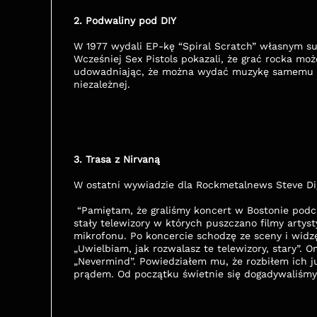
2. Podwaliny pod DIY
W 1977 wydali EP-kę “Spiral Scratch” własnym 
Wcześniej Sex Pistols pokazali, że grać rocka może
udowadniając, że można wydać muzykę samemu -
niezależnej. 
3. Trasa z Nirvaną
W ostatni wywiadzie dla Rockmetalnews Steve Di
 “Pamiętam, że graliśmy koncert w Bostonie podczas promocji albumu „Trade Test Transmissions”. Na scenie 
stały telewizory w których puszczano filmy artyst
mikrofonu. Po koncercie schodzę ze sceny i widz
„Uwielbiam, jak rozwalasz te telewizory, stary”. 
„Nevermind”. Powiedziałem mu, że rozbiłem ich ju
prądem. Od początku świetnie się dogadywaliśmy i