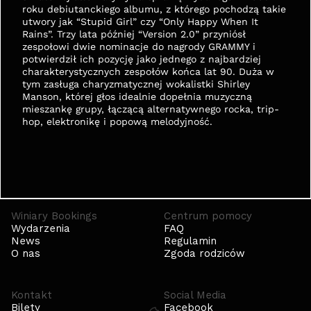
roku debiutanckiego albumu, z którego pochodzą takie 
utwory jak “Stupid Girl” czy “Only Happy When It 
Rains”. Trzy lata później “Version 2.0” przyniósł 
zespołowi dwie nominacje do nagrody GRAMMY i 
potwierdził ich pozycję jako jednego z najbardziej 
charakterystycznych zespołów końca lat 90. Duża w 
tym zasługa charyzmatycznej wokalistki Shirley 
Manson, której głos idealnie dopełnia muzyczną 
mieszankę grupy, łączącą alternatywnego rocka, trip-
hop, elektronikę i popową melodyjność.
Winiary Bookings
Centrum pomocy
Wydarzenia
FAQ
News
Regulamin
O nas
Zgoda rodziców
Kontakt
Social Media
Bilety
Facebook