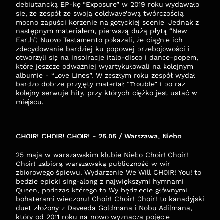
debiutancką EP-kę “Exposure” w 2019 roku wydawało 
się, że zespół ze swoją coldwave’ową twórczością 
mocno zapuści korzenie na gotyckiej scenie. Jednak z 
następnym materiałem, pierwszą dużą płytą “New 
Earth”, Nuovo Testamento pokazali, że ciągnie ich 
zdecydowanie bardziej ku popowej przebojowości i 
otworzyli się na inspiracje italo-disco i dance-popem, 
które jeszcze odważniej wyartykułowali na kolejnym 
albumie - “Love Lines”. W zeszłym roku zespół wydał 
bardzo dobrze przyjęty materiał “Trouble” i po raz 
kolejny serwuje hity, przy których ciężko jest ustać w 
miejscu.
CHOIR! CHOIR! CHOIR! - 25.05 / Warszawa, Niebo
25 maja w warszawskim klubie Niebo Choir! Choir! 
Choir! zabiorą warszawską publiczność w wir 
zbiorowego śpiewu. Wydarzenie We Will CHOIR! You! to 
będzie epicki sing-along z największymi hymnami 
Queen, podczas którego to Wy będziecie głównymi 
bohaterami wieczoru! Choir! Choir! Choir! to kanadyjski 
duet złożony z Daveeda Goldmana i Nobu Adilmana, 
który od 2011 roku na nowo wyznacza pojęcie 