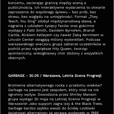
koncertu, zacierając granicę między sceną a 
publicznością. Ich interaktywne wydarzenia to otwarte 
zaproszenie do wspólnego śpiewu - bez prób, bez 
stresu, bez względu na umiejętności. Format „They 
Teach, You Sing” zdobył międzynarodową sławę, a 
nagrania z udziałem tysięcy fanów oraz gościnne 
występy z Patti Smith, Davidem Byrne’em, Brandi 
Carlile, Rickiem Astleyem czy nawet Żabą Kermitem w 
Lincoln Center osiągają miliony wyświetleń. Podczas 
warszawskiego wieczoru grupa zabierze uczestników w 
podróż przez największe hity Queen, tworząc 
spontaniczny, wielogłosowy chór złożony z wszystkich 
obecnych.
GARBAGE - 30.05 / Warszawa, Letnia Scena Progresji
Brzmienie alternatywnego rocka z przełomu wieków? 
Garbage na pewno jest zespołem, który miał na nie 
ogromny wpływ. Dowodzona przez Shirley Manson 
grupa wystąpi 30 maja na Letniej Scenie Progresji w 
Warszawie! Jako support zagra Izzy & the Black Trees. 
Garbage bardzo szybko weszli do ścisłej czołówki 
światowej alternatywy za sprawą wydanego w 1995 