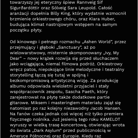
towarzyszy jej eteryczny śpiew Rannveig Sif 
Sigurðardóttir oraz Sólveig Sara Leupold. Całość 
aranżacji dopełnia Billy King, który wydatnie wzmocnił 
brzmienie orkiestrowego chóru, oraz Kiara Huber, 
budująca klimat nastrojowym wstępem na samym 
początku płyty.
Od kinowego i pełnego rozmachu „Ashen World”, przez 
przejmujący i głęboki „Sanctuary”, aż po 
wielowarstwowy, misternie skomponowany „Ivy, My 
Dear” – nowy krążek rozwija się przed słuchaczem 
jako wciągająca, niemal filmowa podróż. Orkiestrowy 
wręcz patos, niepokojące linie melodyczne i teatralny 
storytelling łączą się tutaj w spójną i 
bezkompromisową artystyczną wizję. Za produkcję 
albumu odpowiada wieloletni przyjaciel i stały 
współpracownik zespołu, Sascha Paeth, który 
zarejestrował na płytę także dodatkowe partie 
gitarowe. Miksem i masteringiem materiału zajął się 
natomiast po raz kolejny niezawodny Jacob Hansen. 
Na fanów czeka jednak coś więcej niż tylko premiera 
fizycznego nośnika. Już jesienią tego roku KAMELOT 
wyruszy w wielką trasę koncertową, otwierając wrota 
do świata „Dark Asylum” przed publicznością w 
Ameryce Północnej oraz Europie. Kiedy raz 