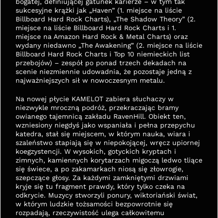
bogatej, definiującej gatunek karierze – w tym tak 
sukcesyjne krążki jak „Haven” (1. miejsce na liście 
Billboard Hard Rock Charts), „The Shadow Theory” (2. 
miejsce na liście Billboard Hard Rock Charts i 1. 
miejsce na Amazon Hard Rock & Metal Charts) oraz 
wydany niedawno „The Awakening” (2. miejsce na liście 
Billboard Hard Rock Charts i Top 10 niemieckich list 
przebojów) – zespół po ponad trzech dekadach na 
scenie niezmiennie udowadnia, że pozostaje jedną z 
najważniejszych sił w nowoczesnym metalu.
Na nowej płycie KAMELOT zabiera słuchaczy w 
niezwykle mroczną podróż, przekraczając bramy 
owianego tajemnicą zakładu RavenHill. Obiekt ten, 
wzniesiony niegdyś jako wspaniała i pełna przepychu 
katedra, stał się miejscem, w którym nauka, wiara i 
szaleństwo stapiają się w niepokojącej, wręcz upiornej 
koegzystencji. W wysokich, gotyckich kryptach i 
zimnych, kamiennych korytarzach migoczą ledwo tliące 
się świece, a po zakamarkach niosą się złowrogie, 
szepczące głosy. Za każdymi zamkniętymi drzwiami 
kryje się tu fragment prawdy, który tylko czeka na 
odkrycie. Muzycy stworzyli ponury, wiktoriański świat, 
w którym ludzkie tożsamości bezpowrotnie się 
rozpadają, rzeczywistość ulega całkowitemu 