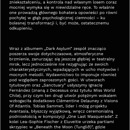
zniekształceniu, a kontrola nad własnym losem coraz 
mocniej wymyka się w niewidzialne ręce. To właśnie 
one prowadzą głównego bohatera opowieści po równi 
pochyłej w głąb psychologicznej ciemności – ku 
bolesnej transformacji i, być może, ostatecznemu 
odkupieniu.
Wraz z albumem „Dark Asylum” zespół znacząco 
poszerza swoje dotychczasowe, atmosferyczne 
brzmienie, zanurzając się jeszcze głębiej w teatralny 
mrok, lecz jednocześnie nie rezygnując ze swoich 
charakterystycznych, wpadających w ucho motywów i 
mocnych melodii. Wydawnictwo to imponuje również 
pod względem zaproszonych gości. W utworach 
tytułowym oraz „Sanctuary” usłyszymy Ignacię 
Fernández (znaną z Decessus oraz tytułu Miss World 
Chile), przy czym ten drugi utwór potężnym wokalem 
wzbogaciła dodatkowo Clémentine Delauney z Visions 
Of Atlantis. Tobias Sammet, lider i mózg projektu 
Avantasia, błyszczy wyjątkową, wręcz ceremonialną 
podniosłością w kompozycji „One Last Masquerade”. Z 
kolei Lea-Sophie Fischer z Eluveitie urzeka partiami 
skrzypiec w „Beneath the Moon (Tunglið)”, gdzie 