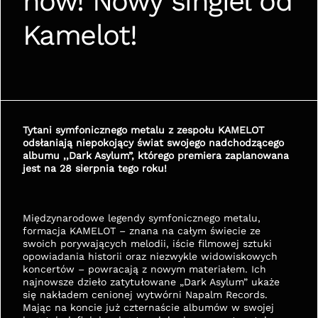
now! Nowy singiel od 
Kamelot!
Tytani symfonicznego metalu z zespołu KAMELOT 
odsłaniają niepokojący świat swojego nadchodzącego 
albumu ‚‚Dark Asylum”, którego premiera zaplanowana 
jest na 28 sierpnia tego roku!
Międzynarodowe legendy symfonicznego metalu, 
formacja KAMELOT – znana na całym świecie ze 
swoich porywających melodii, iście filmowej sztuki 
opowiadania historii oraz niezwykle widowiskowych 
koncertów – powracają z nowym materiałem. Ich 
najnowsze dzieło zatytułowane „Dark Asylum” ukaże 
się nakładem cenionej wytwórni Napalm Records. 
Mając na koncie już czternaście albumów w swojej 